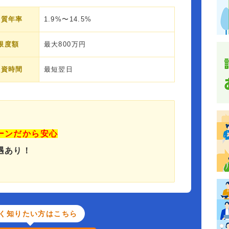
実質年率
1.9%〜14.5%
限度額
最大800万円
融資時間
最短翌日
ーンだから安心
遇あり！
く知りたい方はこちら