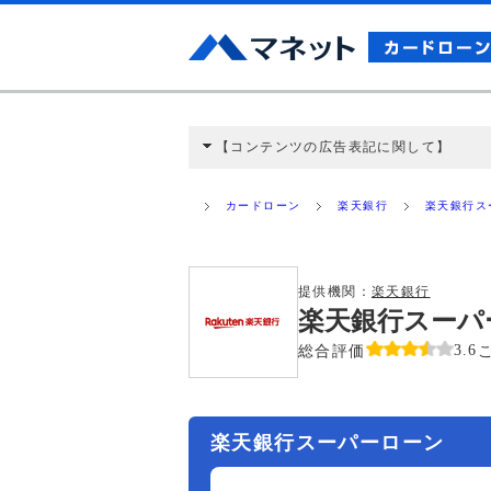
【コンテンツの広告表記に関して】
本コンテンツには、紹介している商品・商材
と弊社に対して企業から紹介報酬が支払われ
カードローン
楽天銀行
楽天銀行ス
ミ収集などに基づき、公平性を担保した情
>提携企業一覧
提供機関：
楽天銀行
楽天銀行スーパ
総合評価
3.6
楽天銀行スーパーローン