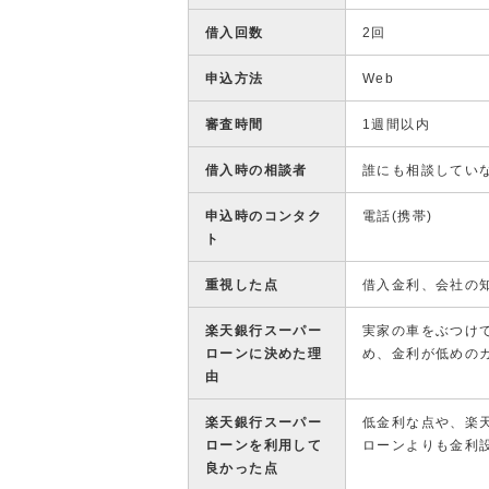
借入回数
2回
申込方法
Web
審査時間
1週間以内
借入時の相談者
誰にも相談してい
申込時のコンタク
電話(携帯)
ト
重視した点
借入金利、会社の
楽天銀行スーパー
実家の車をぶつけ
ローンに決めた理
め、金利が低めの
由
楽天銀行スーパー
低金利な点や、楽
ローンを利用して
ローンよりも金利
良かった点