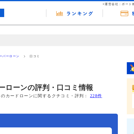
>運営会社：ポート
の広告（リンク）を含む場合があります。 これらの広告を経由して読者
るという収益モデルです。 ただし、特定の商品を根拠なくPRするもので
ーパーローン
口コミ
報提供を行っています。
ーローンの評判・口コミ情報
このカードローンに関するクチコミ・評判：
228件