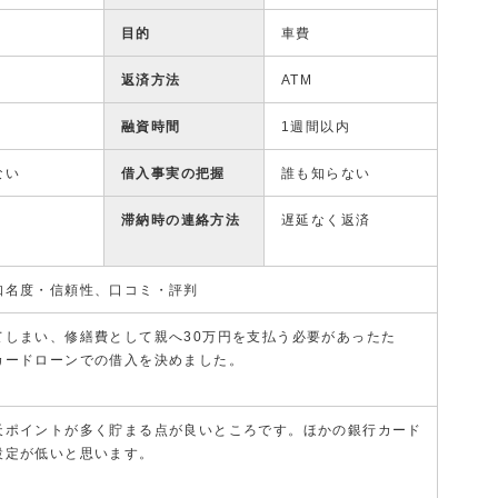
目的
車費
返済方法
ATM
融資時間
1週間以内
ない
借入事実の把握
誰も知らない
滞納時の連絡方法
遅延なく返済
知名度・信頼性、口コミ・評判
てしまい、修繕費として親へ30万円を支払う必要があったた
カードローンでの借入を決めました。
天ポイントが多く貯まる点が良いところです。ほかの銀行カード
設定が低いと思います。