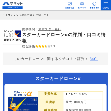
【コンテンツの広告表記に関して】
本コンテンツには、紹介している商品・商材の広告（リンク）を含む場合がありま
す。 これらの広告を経由して読者が企業ホームページを訪れ、成約が発生すると弊
社に対して企業から紹介報酬が支払われるという収益モデルです。 ただし、特定の
提供機関：
東京スター銀行
商品を根拠なくPRするものではなく、当編集部の調査／ユーザーへの口コミ収集な
スターカードローンαの評判・口コミ情
どに基づき、公平性を担保した情報提供を行っています。
>提携企業一覧
報
総合評価
3.3
このカードローンに関するクチコミ・評判：
34件
スターカードローンα
実質年率
1.5%〜14.6%
限度額
最大1000万円
融資時間
最短翌営業日以降