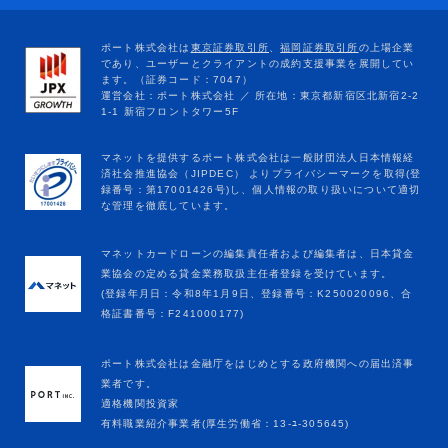
マネットカードローンの編集責任者および編集者は、日本貸金
業協会の定める貸金業務取扱主任者登録を受けています。
(登録年月日：令和8年1月9日、登録番号：K250020096、合
格証書番号：F241000177)
ポート株式会社は金融庁をはじめとする政府機関への届出済事
業者です。
適格機関投資家
有料職業紹介事業者(厚生労働省：13-ﾕ-305645)