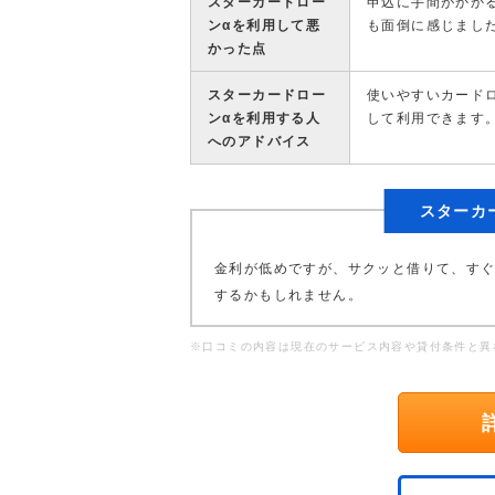
スターカードロー
申込に手間がかか
ンαを利用して悪
も面倒に感じまし
かった点
スターカードロー
使いやすいカード
ンαを利用する人
して利用できます
へのアドバイス
スターカ
金利が低めですが、サクッと借りて、す
するかもしれません。
※口コミの内容は現在のサービス内容や貸付条件と異