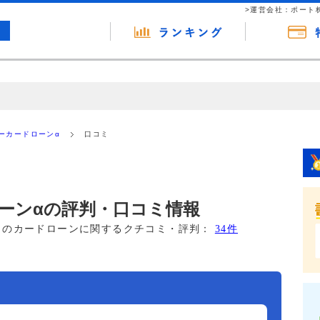
>運営会社：ポート
の広告（リンク）を含む場合があります。 これらの広告を経由して読者
るという収益モデルです。 ただし、特定の商品を根拠なくPRするもので
ーカードローンα
口コミ
報提供を行っています。
ーンαの評判・口コミ情報
このカードローンに関するクチコミ・評判：
34件