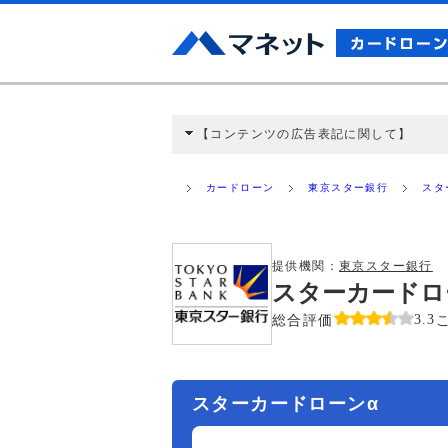
【コンテンツの広告表記に関して】
本コンテンツには、紹介している商品・商材
と弊社に対して企業から紹介報酬が支払われ
カードローン
東京スター銀行
スタ
ミ収集などに基づき、公平性を担保した情
>提携企業一覧
提供機関：
東京スター銀行
スターカードロ
総合評価
3.3
スターカードローンα