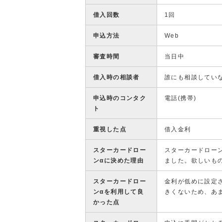
借入回数
1回
申込方法
Web
審査時間
当日中
借入時の相談者
誰にも相談してい
申込時のコンタク
電話(携帯)
ト
重視した点
借入金利
スターカードロー
スターカードロー
ンαに決めた理由
ました。欲しいも
スターカードロー
金利が低めに設定
ンαを利用して良
きくないため、あ
かった点