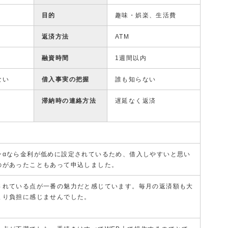
目的
趣味・娯楽、生活費
返済方法
ATM
融資時間
1週間以内
ない
借入事実の把握
誰も知らない
滞納時の連絡方法
遅延なく返済
ンαなら金利が低めに設定されているため、借入しやすいと思い
のがあったこともあって申込しました。
されている点が一番の魅力だと感じています。毎月の返済額も大
まり負担に感じませんでした。