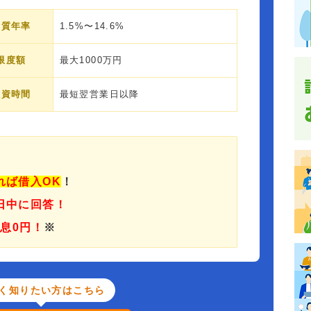
実質年率
1.5%〜14.6%
限度額
最大1000万円
融資時間
最短翌営業日以降
れば借入OK
！
日中に回答！
利息0円！
※
く知りたい方はこちら