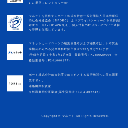
マネットカードローンの編集責任者および編集者は、日本貸金
業協会の定める貸金業務取扱主任者登録を受けています。
(登録年月日：令和8年1月9日、登録番号：K250020096、合
格証書番号：F241000177)
ポート株式会社は金融庁をはじめとする政府機関への届出済事
業者です。
適格機関投資家
有料職業紹介事業者(厚生労働省：13-ﾕ-305645)