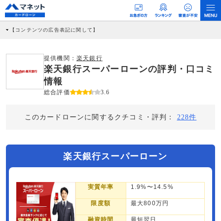
【コンテンツの広告表記に関して】
本コンテンツには、紹介している商品・商材の広告（リンク）を含む場合がありま
す。 これらの広告を経由して読者が企業ホームページを訪れ、成約が発生すると弊
社に対して企業から紹介報酬が支払われるという収益モデルです。 ただし、特定の
提供機関：
楽天銀行
商品を根拠なくPRするものではなく、当編集部の調査／ユーザーへの口コミ収集な
楽天銀行スーパーローンの評判・口コミ
どに基づき、公平性を担保した情報提供を行っています。
>提携企業一覧
情報
総合評価
3.6
このカードローンに関するクチコミ・評判：
228件
楽天銀行スーパーローン
実質年率
1.9%〜14.5%
限度額
最大800万円
融資時間
最短翌日