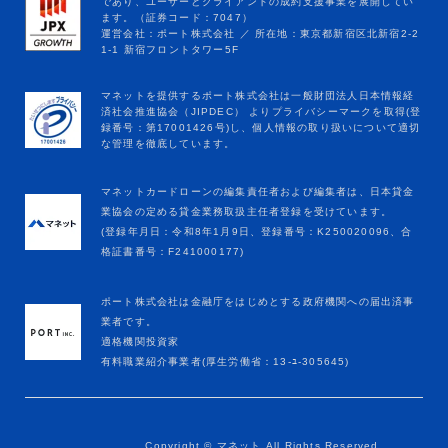
マネットカードローンの編集責任者および編集者は、日本貸金
業協会の定める貸金業務取扱主任者登録を受けています。
(登録年月日：令和8年1月9日、登録番号：K250020096、合
格証書番号：F241000177)
ポート株式会社は金融庁をはじめとする政府機関への届出済事
業者です。
適格機関投資家
有料職業紹介事業者(厚生労働省：13-ﾕ-305645)