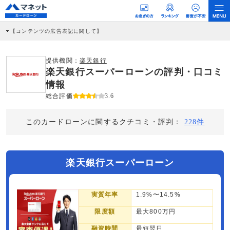
【コンテンツの広告表記に関して】
本コンテンツには、紹介している商品・商材の広告（リンク）を含む場合がありま
す。 これらの広告を経由して読者が企業ホームページを訪れ、成約が発生すると弊
社に対して企業から紹介報酬が支払われるという収益モデルです。 ただし、特定の
提供機関：
楽天銀行
商品を根拠なくPRするものではなく、当編集部の調査／ユーザーへの口コミ収集な
楽天銀行スーパーローンの評判・口コミ
どに基づき、公平性を担保した情報提供を行っています。
>提携企業一覧
情報
総合評価
3.6
このカードローンに関するクチコミ・評判：
228件
楽天銀行スーパーローン
実質年率
1.9%〜14.5%
限度額
最大800万円
融資時間
最短翌日