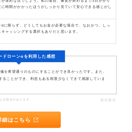
査が遅めな点でしょう。私の場合、審査が終わるまで3日かかり
査に時間がかかったほうがしっかり見ていて安心できる感じがし
ンαに限らず、どうしてもお金が必要な場合で、なおかつ、しっ
らキャッシングする選択もありだと思います。
ードローンαを利用した感想
葬儀を希望通りのものにすることができ良かったです。また、
することができ、利息もある程度少なくできて感謝していま
なる場合があります。
違反報告
詳細はこちら