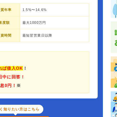
実質年率
1.5%〜14.6%
限度額
最大1000万円
融資時間
最短翌営業日以降
れば借入OK
！
日中に回答！
利息0円！
※
く知りたい方はこちら