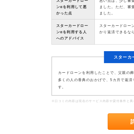
スターカードロー
悪い点は、少し審
ンαを利用して悪
ました。ただ、審
かった点
ました。
スターカードロー
スターカードロー
ンαを利用する人
かり返済できるな
へのアドバイス
スターカ
カードローンを利用したことで、父親の
多くの人の香典のおかげで、5カ月で返済
す。
※口コミの内容は現在のサービス内容や貸付条件と異