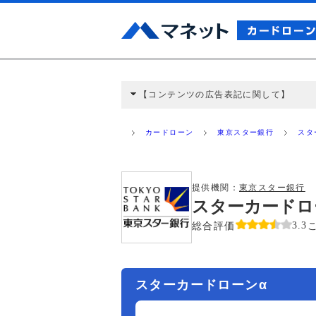
【コンテンツの広告表記に関して】
本コンテンツには、紹介している商品・商材
と弊社に対して企業から紹介報酬が支払われ
カードローン
東京スター銀行
スタ
ミ収集などに基づき、公平性を担保した情
>提携企業一覧
提供機関：
東京スター銀行
スターカードロ
総合評価
3.3
スターカードローンα