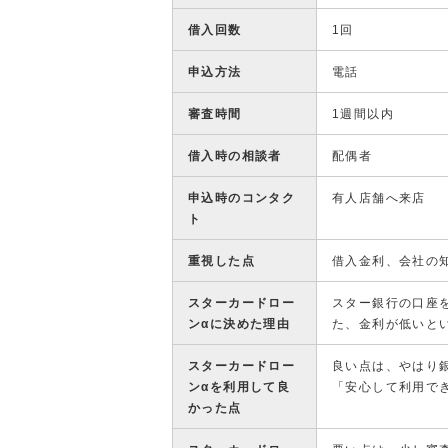
借入回数
1回
申込方法
電話
審査時間
1週間以内
借入時の相談者
配偶者
申込時のコンタク
有人店舗へ来店
ト
重視した点
借入金利、会社の
スターカードロー
スター銀行の口座
ンαに決めた理由
た、金利が低いと
スターカードロー
良い点は、やはり
ンαを利用して良
「安心して利用で
かった点