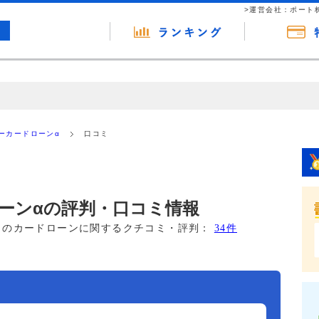
>運営会社：ポート
の広告（リンク）を含む場合があります。 これらの広告を経由して読者
るという収益モデルです。 ただし、特定の商品を根拠なくPRするもので
ーカードローンα
口コミ
報提供を行っています。
ーンαの評判・口コミ情報
このカードローンに関するクチコミ・評判：
34件