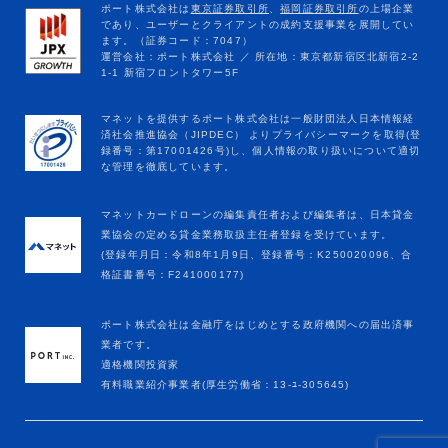
マネットカードローンの編集責任者および編集者は、日本貸金
業協会の定める貸金業務取扱主任者登録を受けています。
(登録年月日：令和8年1月9日、登録番号：K250020096、合
格証書番号：F241000177)
ポート株式会社は金融庁をはじめとする政府機関への届出済事
業者です。
適格機関投資家
有料職業紹介事業者(厚生労働省：13-ﾕ-305645)