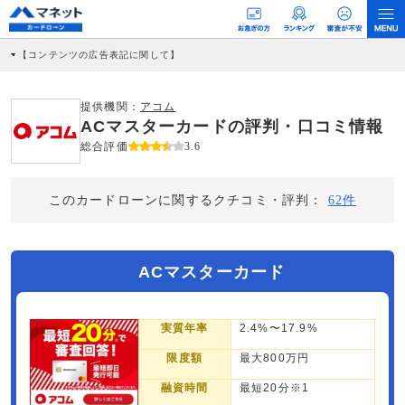
【コンテンツの広告表記に関して】
本コンテンツには、紹介している商品・商材の広告（リンク）を含む場合がありま
す。 これらの広告を経由して読者が企業ホームページを訪れ、成約が発生すると弊
社に対して企業から紹介報酬が支払われるという収益モデルです。 ただし、特定の
提供機関：
アコム
商品を根拠なくPRするものではなく、当編集部の調査／ユーザーへの口コミ収集な
ACマスターカードの評判・口コミ情報
どに基づき、公平性を担保した情報提供を行っています。
>提携企業一覧
総合評価
3.6
このカードローンに関するクチコミ・評判：
62件
ACマスターカード
実質年率
2.4%〜17.9%
限度額
最大800万円
融資時間
最短20分※1