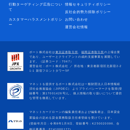
行動ターゲティング広告につい
情報セキュリティポリシー
て
反社会的勢力排除ポリシー
カスタマーハラスメントポリシ
お問い合わせ
ー
運営会社情報
マネットカードローンの編集責任者および編集者は、日本貸金
業協会の定める貸金業務取扱主任者登録を受けています。
(登録年月日：令和8年1月9日、登録番号：K250020096、合
格証書番号：F241000177)