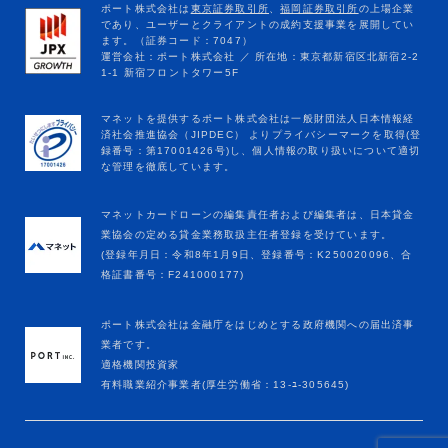
マネットカードローンの編集責任者および編集者は、日本貸金
業協会の定める貸金業務取扱主任者登録を受けています。
(登録年月日：令和8年1月9日、登録番号：K250020096、合
格証書番号：F241000177)
ポート株式会社は金融庁をはじめとする政府機関への届出済事
業者です。
適格機関投資家
有料職業紹介事業者(厚生労働省：13-ﾕ-305645)