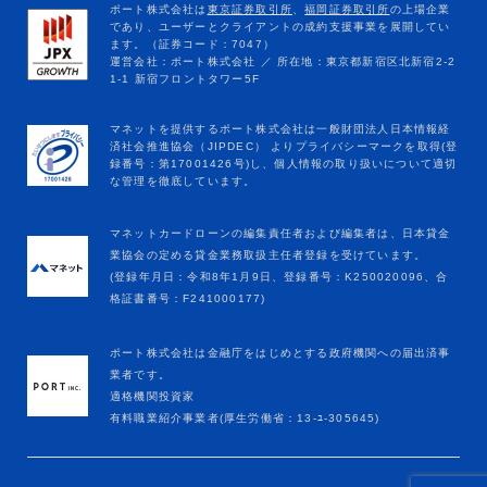
マネットカードローンの編集責任者および編集者は、日本貸金
業協会の定める貸金業務取扱主任者登録を受けています。
(登録年月日：令和8年1月9日、登録番号：K250020096、合
格証書番号：F241000177)
ポート株式会社は金融庁をはじめとする政府機関への届出済事
業者です。
適格機関投資家
有料職業紹介事業者(厚生労働省：13-ﾕ-305645)