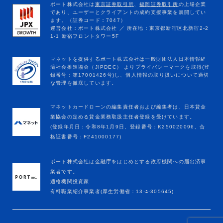
マネットカードローンの編集責任者および編集者は、日本貸金
業協会の定める貸金業務取扱主任者登録を受けています。
(登録年月日：令和8年1月9日、登録番号：K250020096、合
格証書番号：F241000177)
ポート株式会社は金融庁をはじめとする政府機関への届出済事
業者です。
適格機関投資家
有料職業紹介事業者(厚生労働省：13-ﾕ-305645)