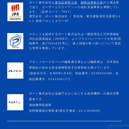
マネットカードローンの編集責任者および編集者は、日本貸金
業協会の定める貸金業務取扱主任者登録を受けています。
(登録年月日：令和8年1月9日、登録番号：K250020096、合
格証書番号：F241000177)
ポート株式会社は金融庁をはじめとする政府機関への届出済事
業者です。
適格機関投資家
有料職業紹介事業者(厚生労働省：13-ﾕ-305645)