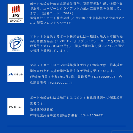
マネットカードローンの編集責任者および編集者は、日本貸金
業協会の定める貸金業務取扱主任者登録を受けています。
(登録年月日：令和8年1月9日、登録番号：K250020096、合
格証書番号：F241000177)
ポート株式会社は金融庁をはじめとする政府機関への届出済事
業者です。
適格機関投資家
有料職業紹介事業者(厚生労働省：13-ﾕ-305645)