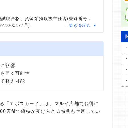
種試験合格、貸金業務取扱主任者(登録番号：
41000177号)。
…
続きを読む
種試験に合格。カードローン、FX、不動産、保
ける情報メディアの編集・監修に携わり、実績
用者へのインタビューなども多数実施し、専門知
高い情報発信を心がけている。
報に影響
状も届く可能性
立て替え可能
る「エポスカード」は、マルイ店舗でお得に
000店舗で優待が受けられる特典も付帯してい