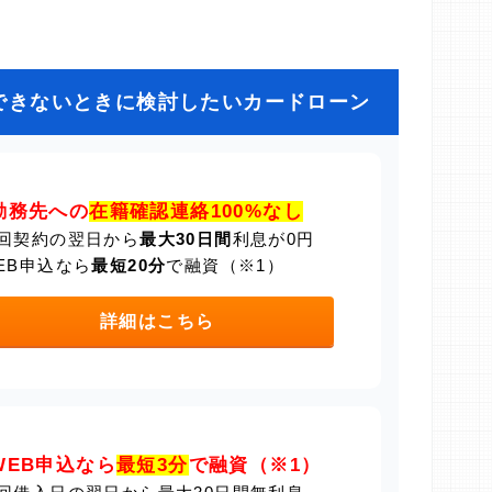
できないときに検討したいカードローン
勤務先への
在籍確認連絡100%なし
回契約の翌日から
最大30日間
利息が0円
EB申込なら
最短20分
で融資（※1）
詳細はこちら
WEB申込なら
最短3分
で融資（※1）