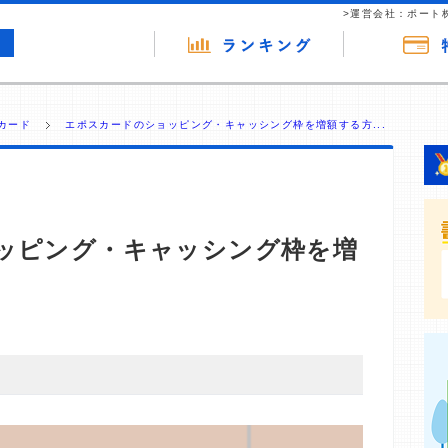
>運営会社：ポート
カード
エポスカードのショッピング・キャッシング枠を増額する方...
ッピング・キャッシング枠を増
・商材の広告（リンク）を含む場合があります。 これらの
ジを訪れ、成約が発生すると弊社に対して企業から紹介報
 ただし、特定の商品を根拠なくPRするものではなく、当