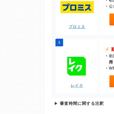
・
初
・
公
プロミス
3
・
初
用
・
W
レイク
▶
審査時間に関する注釈