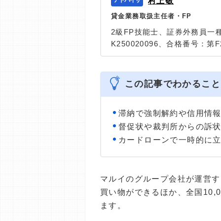
村上敬
貸金業務取扱主任者・FP
2級FP技能士、証券外務員一
K250020096、合格番号：第F2
大学を卒業後、証券外務員一
険など、多くの金融領域にお
は計2000本以上。ローン利
この記事でわかること
識と事実に基づいた信頼性の
＞＞公式ページ
滞納で強制解約や信用情
督促状や裁判所からの訴
カードローンで一時的に
マルイのグループ会社が運営す
買い物ができるほか、全国10,
ます。