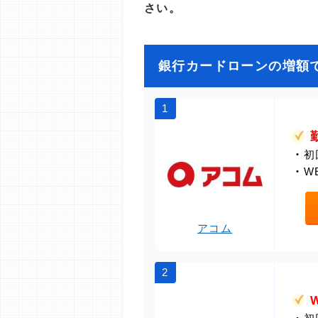
さい。
銀行カードローンの増額
1
・
初
・
W
アコム
2