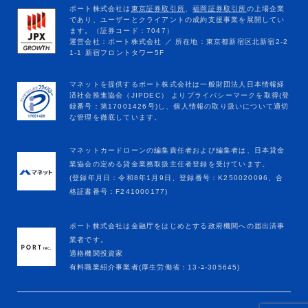
マネットカードローンの編集責任者および編集者は、日本貸金
業協会の定める貸金業務取扱主任者登録を受けています。
(登録年月日：令和8年1月9日、登録番号：K250020096、合
格証書番号：F241000177)
ポート株式会社は金融庁をはじめとする政府機関への届出済事
業者です。
適格機関投資家
有料職業紹介事業者(厚生労働省：13-ﾕ-305645)