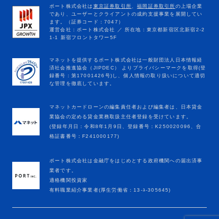
マネットカードローンの編集責任者および編集者は、日本貸金
業協会の定める貸金業務取扱主任者登録を受けています。
(登録年月日：令和8年1月9日、登録番号：K250020096、合
格証書番号：F241000177)
ポート株式会社は金融庁をはじめとする政府機関への届出済事
業者です。
適格機関投資家
有料職業紹介事業者(厚生労働省：13-ﾕ-305645)