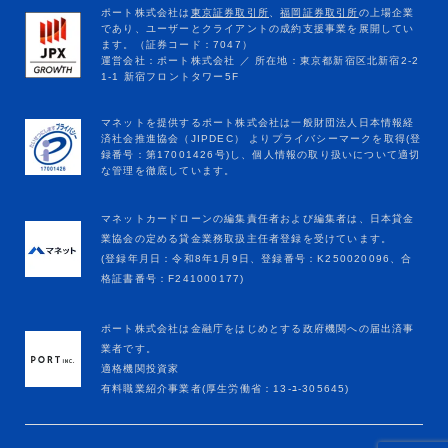
マネットカードローンの編集責任者および編集者は、日本貸金
業協会の定める貸金業務取扱主任者登録を受けています。
(登録年月日：令和8年1月9日、登録番号：K250020096、合
格証書番号：F241000177)
ポート株式会社は金融庁をはじめとする政府機関への届出済事
業者です。
適格機関投資家
有料職業紹介事業者(厚生労働省：13-ﾕ-305645)