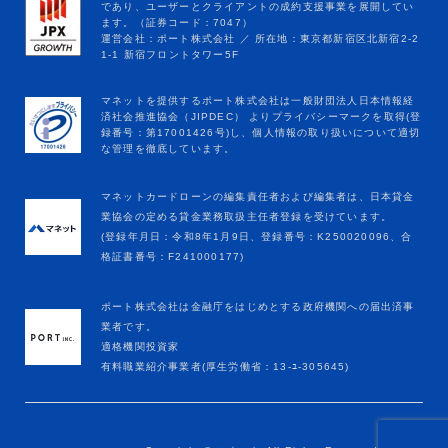
マネットカードローンの編集責任者および編集者は、日本貸金
業協会の定める貸金業務取扱主任者登録を受けています。
(登録年月日：令和8年1月9日、登録番号：K250020096、合
格証書番号：F241000177)
ポート株式会社は金融庁をはじめとする政府機関への届出済事
業者です。
適格機関投資家
有料職業紹介事業者(厚生労働省：13-ﾕ-305645)