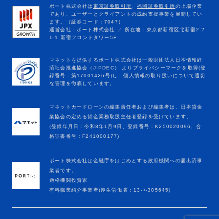
マネットカードローンの編集責任者および編集者は、日本貸金
業協会の定める貸金業務取扱主任者登録を受けています。
(登録年月日：令和8年1月9日、登録番号：K250020096、合
格証書番号：F241000177)
ポート株式会社は金融庁をはじめとする政府機関への届出済事
業者です。
適格機関投資家
有料職業紹介事業者(厚生労働省：13-ﾕ-305645)