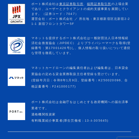
マネットカードローンの編集責任者および編集者は、日本貸金
業協会の定める貸金業務取扱主任者登録を受けています。
(登録年月日：令和8年1月9日、登録番号：K250020096、合
格証書番号：F241000177)
ポート株式会社は金融庁をはじめとする政府機関への届出済事
業者です。
適格機関投資家
有料職業紹介事業者(厚生労働省：13-ﾕ-305645)