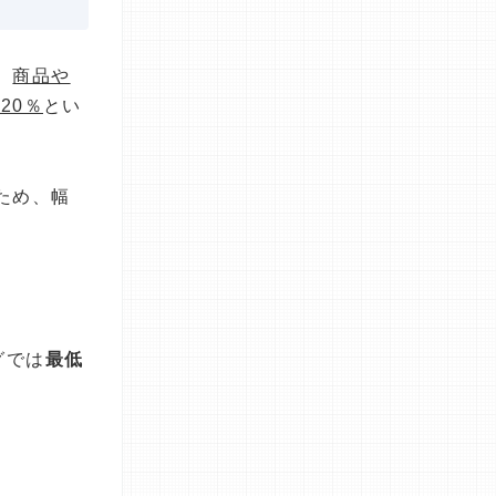
、
商品や
20％
とい
ため、幅
グでは
最低