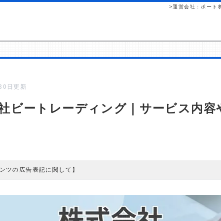
>運営会社：ポート
月30日更新
社ビートレーディング｜サービス内容
ンツの広告表記に関して】
ツには、紹介している商品・商材の広告（リンク）を含む場合があります。
して読者が企業ホームページを訪れ、成約が発生すると弊社に対して企業
れるという収益モデルです。 ただし、特定の商品を根拠なくPRするもの
査／ユーザーへの口コミ収集などに基づき、公平性を担保した情報提供を