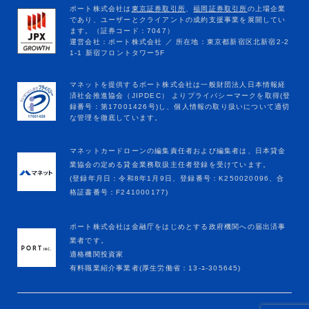
マネットカードローンの編集責任者および編集者は、日本貸金
業協会の定める貸金業務取扱主任者登録を受けています。
(登録年月日：令和8年1月9日、登録番号：K250020096、合
格証書番号：F241000177)
ポート株式会社は金融庁をはじめとする政府機関への届出済事
業者です。
適格機関投資家
有料職業紹介事業者(厚生労働省：13-ﾕ-305645)