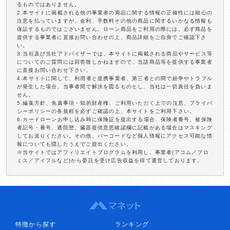
るものではありません。
2.本サイトに掲載される他の事業者の商品に関する情報の正確性には細心の
注意を払っていますが、金利、手数料その他の商品に関するいかなる情報も
保証するものではございません。ローン商品をご利用の際には、必ず商品を
提供する事業者に直接お問い合わせの上、商品詳細をご自身でご確認下さ
い。
3.当社及び当社アドバイザーでは、本サイトに掲載される商品やサービス等
についてのご質問には回答致しかねますので、当該商品等を提供する事業者
に直接お問い合わせ下さい。
4.本サイトに関して、利用者と提携事業者、第三者との間で紛争やトラブル
が発生した場合、当事者間で解決を図るものとし、当社は一切責任を負いま
せん。
5.編集方針、免責事項・知的財産権、ご利用いただく上での注意、プライバ
シーポリシーの各規程を必ずご確認の上、本サイトをご利用下さい。
6.カードローンお申し込み時に保険証を提出する場合、保険者番号、被保険
者記号・番号、通院歴、臓器提供意思確認欄に記載がある場合はマスキング
してお送りください。その他、バーコードなど個人情報にアクセス可能な情
報についても隠したうえでご提出ください。
※当サイトではアフィリエイトプログラムを利用し、事業者(アコム／プロ
ミス／アイフルなど)から委託を受け広告収益を得て運営しております。
特徴から探す
ランキング