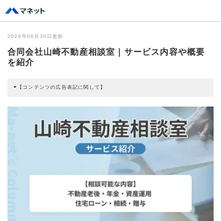
2026年06月30日更新
合同会社山崎不動産相談室｜サービス内容や概要
を紹介
【コンテンツの広告表記に関して】
本コンテンツには、紹介している商品・商材の広告（リンク）を含む場合があ
ります。 これらの広告を経由して読者が企業ホームページを訪れ、成約が発生
すると弊社に対して企業から紹介報酬が支払われるという収益モデルです。 た
だし、特定の商品を根拠なくPRするものではなく、当編集部の調査／ユーザー
への口コミ収集などに基づき、公平性を担保した情報提供を行っています。
>提携企業一覧