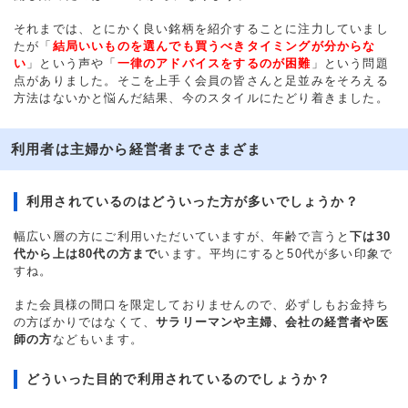
それまでは、とにかく良い銘柄を紹介することに注力していまし
たが「
結局いいものを選んでも買うべきタイミングが分からな
い
」という声や「
一律のアドバイスをするのが困難
」という問題
点がありました。そこを上手く会員の皆さんと足並みをそろえる
方法はないかと悩んだ結果、今のスタイルにたどり着きました。
利用者は主婦から経営者までさまざま
利用されているのはどういった方が多いでしょうか？
幅広い層の方にご利用いただいていますが、年齢で言うと
下は30
代から上は80代の方まで
います。平均にすると50代が多い印象で
すね。
また会員様の間口を限定しておりませんので、必ずしもお金持ち
の方ばかりではなくて、
サラリーマンや主婦、会社の経営者や医
師の方
などもいます。
どういった目的で利用されているのでしょうか？