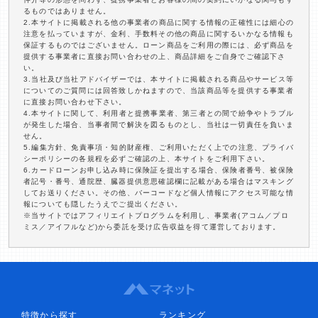
るものではありません。
2.本サイトに掲載される他の事業者の商品に関する情報の正確性には細心の
注意を払っていますが、金利、手数料その他の商品に関するいかなる情報も
保証するものではございません。ローン商品をご利用の際には、必ず商品を
提供する事業者に直接お問い合わせの上、商品詳細をご自身でご確認下さ
い。
3.当社及び当社アドバイザーでは、本サイトに掲載される商品やサービス等
についてのご質問には回答致しかねますので、当該商品等を提供する事業者
に直接お問い合わせ下さい。
4.本サイトに関して、利用者と提携事業者、第三者との間で紛争やトラブル
が発生した場合、当事者間で解決を図るものとし、当社は一切責任を負いま
せん。
5.編集方針、免責事項・知的財産権、ご利用いただく上での注意、プライバ
シーポリシーの各規程を必ずご確認の上、本サイトをご利用下さい。
6.カードローンお申し込み時に保険証を提出する場合、保険者番号、被保険
者記号・番号、通院歴、臓器提供意思確認欄に記載がある場合はマスキング
してお送りください。その他、バーコードなど個人情報にアクセス可能な情
報についても隠したうえでご提出ください。
※当サイトではアフィリエイトプログラムを利用し、事業者(アコム／プロ
ミス／アイフルなど)から委託を受け広告収益を得て運営しております。
特徴から探す
ランキング