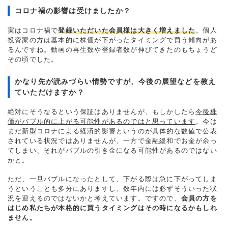
コロナ禍の影響は受けましたか？
実はコロナ禍で
登録いただいた会員様は大きく増えました
。個人
投資家の方は基本的に株価が下がったタイミングで買う傾向があ
るんですね。動画の再生数や登録者数が伸びてきたのもちょうど
その頃でした。
かなり先が読みづらい情勢ですが、今後の展望などを教え
ていただけますか？
絶対にそうなるという保証はありませんが、もしかしたら
今後株
価がバブル的に上がる可能性があるのではと思っています
。今は
まだ新型コロナによる経済的影響というのが具体的な数値で公表
されている状況ではありませんが、一方で金融緩和でお金が余っ
てしまい、それがバブルの引き金になる可能性があるのではない
かと。
ただ、一旦バブルになったとして、下がる際は急に下がってしま
うということも多分にありますし、数年内には必ずそういった状
況を迎えるのではないかと考えています。ですので、
会員の方を
はじめ私たちが本格的に買うタイミングはその時になるかもしれ
ません。