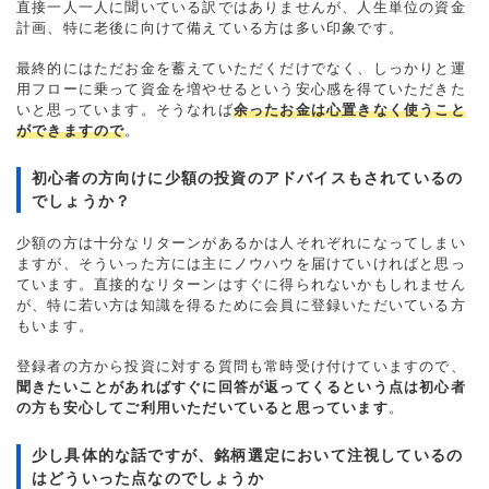
直接一人一人に聞いている訳ではありませんが、人生単位の資金
計画、特に老後に向けて備えている方は多い印象です。
最終的にはただお金を蓄えていただくだけでなく、しっかりと運
用フローに乗って資金を増やせるという安心感を得ていただきた
いと思っています。そうなれば
余ったお金は心置きなく使うこと
ができますので
。
初心者の方向けに少額の投資のアドバイスもされているの
でしょうか？
少額の方は十分なリターンがあるかは人それぞれになってしまい
ますが、そういった方には主にノウハウを届けていければと思っ
ています。直接的なリターンはすぐに得られないかもしれません
が、特に若い方は知識を得るために会員に登録いただいている方
もいます。
登録者の方から投資に対する質問も常時受け付けていますので、
聞きたいことがあればすぐに回答が返ってくるという点は初心者
の方も安心してご利用いただいていると思っています
。
少し具体的な話ですが、銘柄選定において注視しているの
はどういった点なのでしょうか