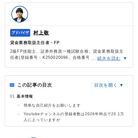
村上敬
貸金業務取扱主任者・FP
2級FP技能士、証券外務員一種試験合格、貸金業務取扱主
任者(登録番号：K250020096、合格番号：第F241000177
…
続きを読む
号)。
大学を卒業後、証券外務員一種試験に合格。カードロー
ン、FX、不動産、保険など、多くの金融領域における情報
メディアの編集・監修に携わり、実績は計2000本以上。ロ
この記事の目次
ーン利用者へのインタビューなども多数実施し、専門知識
と事実に基づいた信頼性の高い情報発信を心がけている。
基本情報
＞＞公式ページ
簡単な自己紹介をお願いします
Youtubeチャンネルの登録者数は2026年時点で20.1万
人に上っていますが