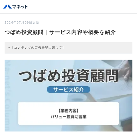
2026年07月09日更新
つばめ投資顧問｜サービス内容や概要を紹介
【コンテンツの広告表記に関して】
本コンテンツには、紹介している商品・商材の広告（リンク）を含む場合があ
ります。 これらの広告を経由して読者が企業ホームページを訪れ、成約が発生
すると弊社に対して企業から紹介報酬が支払われるという収益モデルです。 た
だし、特定の商品を根拠なくPRするものではなく、当編集部の調査／ユーザー
への口コミ収集などに基づき、公平性を担保した情報提供を行っています。
>提携企業一覧