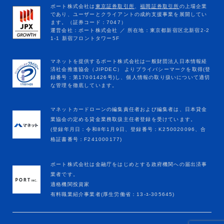
マネットカードローンの編集責任者および編集者は、日本貸金
業協会の定める貸金業務取扱主任者登録を受けています。
(登録年月日：令和8年1月9日、登録番号：K250020096、合
格証書番号：F241000177)
ポート株式会社は金融庁をはじめとする政府機関への届出済事
業者です。
適格機関投資家
有料職業紹介事業者(厚生労働省：13-ﾕ-305645)