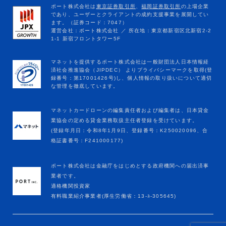
マネットカードローンの編集責任者および編集者は、日本貸金
業協会の定める貸金業務取扱主任者登録を受けています。
(登録年月日：令和8年1月9日、登録番号：K250020096、合
格証書番号：F241000177)
ポート株式会社は金融庁をはじめとする政府機関への届出済事
業者です。
適格機関投資家
有料職業紹介事業者(厚生労働省：13-ﾕ-305645)