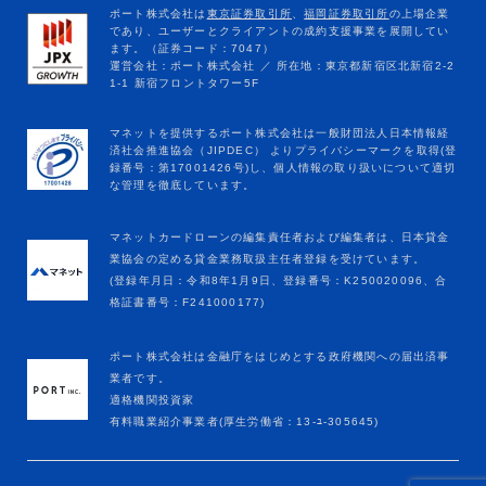
マネットカードローンの編集責任者および編集者は、日本貸金
業協会の定める貸金業務取扱主任者登録を受けています。
(登録年月日：令和8年1月9日、登録番号：K250020096、合
格証書番号：F241000177)
ポート株式会社は金融庁をはじめとする政府機関への届出済事
業者です。
適格機関投資家
有料職業紹介事業者(厚生労働省：13-ﾕ-305645)