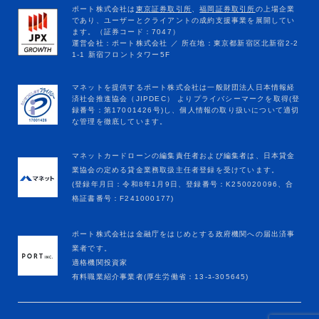
マネットカードローンの編集責任者および編集者は、日本貸金
業協会の定める貸金業務取扱主任者登録を受けています。
(登録年月日：令和8年1月9日、登録番号：K250020096、合
格証書番号：F241000177)
ポート株式会社は金融庁をはじめとする政府機関への届出済事
業者です。
適格機関投資家
有料職業紹介事業者(厚生労働省：13-ﾕ-305645)