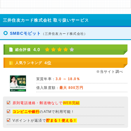
三井住友カード株式会社 取り扱いサービス
SMBCモビット
（三井住友カード株式会社）
4.0
総合評価
4位
人気ランキング
※当サイト調べ
実質年率：
3.0 ～ 18.0％
借入限度額：
最大 800万円
原則電話連絡・郵送物なしで
WEB完結
コンビニや銀行
のATMで利用可能！
Vポイントが返済で
貯まる！使える！