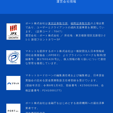
運営会社情報
マネットカードローンの編集責任者および編集者は、日本貸金
業協会の定める貸金業務取扱主任者登録を受けています。
(登録年月日：令和8年1月9日、登録番号：K250020096、合
格証書番号：F241000177)
ポート株式会社は金融庁をはじめとする政府機関への届出済事
業者です。