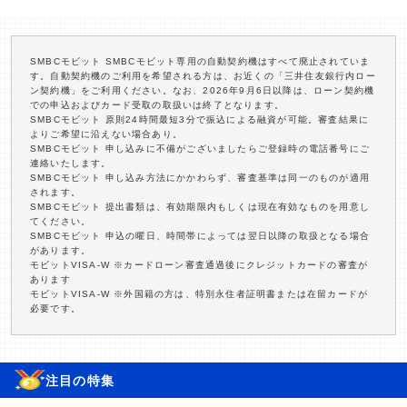
SMBCモビット SMBCモビット専用の自動契約機はすべて廃止されていま
す。自動契約機のご利用を希望される方は、お近くの「三井住友銀行内ロー
ン契約機」をご利用ください。なお、2026年9月6日以降は、ローン契約機
での申込およびカード受取の取扱いは終了となります。
SMBCモビット 原則24時間最短3分で振込による融資が可能。審査結果に
よりご希望に沿えない場合あり。
SMBCモビット 申し込みに不備がございましたらご登録時の電話番号にご
連絡いたします。
SMBCモビット 申し込み方法にかかわらず、審査基準は同一のものが適用
されます。
SMBCモビット 提出書類は、有効期限内もしくは現在有効なものを用意し
てください。
SMBCモビット 申込の曜日、時間帯によっては翌日以降の取扱となる場合
があります。
モビットVISA-W ※カードローン審査通過後にクレジットカードの審査が
あります
モビットVISA-W ※外国籍の方は、特別永住者証明書または在留カードが
必要です。
注目の特集