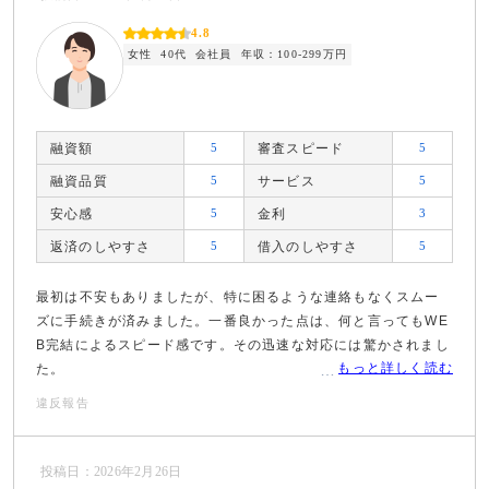
4.8
女性
40代
会社員
年収：100-299万円
融資額
5
審査スピード
5
融資品質
5
サービス
5
安心感
5
金利
3
返済のしやすさ
5
借入のしやすさ
5
最初は不安もありましたが、特に困るような連絡もなくスムー
ズに手続きが済みました。一番良かった点は、何と言ってもWE
B完結によるスピード感です。その迅速な対応には驚かされまし
もっと詳しく読む
た。
違反報告
投稿日：2026年2月26日