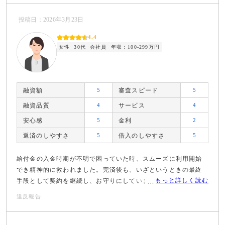
投稿日：2026年3月23日
4.4
女性
30代
会社員
年収：100-299万円
融資額
5
審査スピード
5
融資品質
4
サービス
4
安心感
5
金利
2
返済のしやすさ
5
借入のしやすさ
5
給付金の入金時期が不明で困っていた時、スムーズに利用開始
でき精神的に救われました。完済後も、いざというときの最終
もっと詳しく読む
手段として契約を継続し、お守りにしています。
違反報告