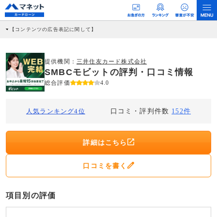
【コンテンツの広告表記に関して】
本コンテンツには、紹介している商品・商材の広告（リンク）を含む場合がありま
す。 これらの広告を経由して読者が企業ホームページを訪れ、成約が発生すると弊
社に対して企業から紹介報酬が支払われるという収益モデルです。 ただし、特定の
商品を根拠なくPRするものではなく、当編集部の調査／ユーザーへの口コミ収集な
提供機関：
三井住友カード株式会社
どに基づき、公平性を担保した情報提供を行っています。
SMBCモビットの評判・口コミ情報
>提携企業一覧
総合評価
4.0
口コミ・評判件数
人気ランキング4位
152件
詳細はこちら
口コミを書く
項目別の評価