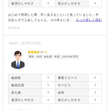
返済のしやすさ
4
借入のしやすさ
4
はじめて利用した際、早く借入をしたいと焦っていました。半
もっと詳しく読む
日足らずで入金してもらえ、その早さに驚きました。
違反報告
投稿日：2023年11月8日
3.6
男性
30代
会社員
年収：500-699万円
融資額
3
審査スピード
4
融資品質
5
サービス
3
安心感
4
金利
2
返済のしやすさ
4
借入のしやすさ
4