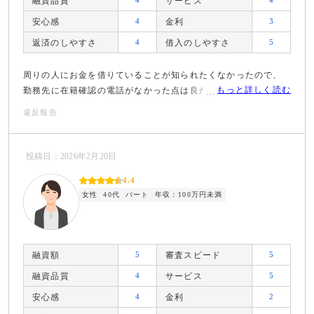
融資品質
サービス
安心感
4
金利
3
返済のしやすさ
4
借入のしやすさ
5
周りの人にお金を借りていることが知られたくなかったので、
もっと詳しく読む
勤務先に在籍確認の電話がなかった点は良かったです。
違反報告
投稿日：2026年2月20日
4.4
女性
40代
パート
年収：100万円未満
融資額
5
審査スピード
5
融資品質
4
サービス
5
安心感
4
金利
2