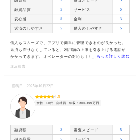
融資額
審査スピード
融資品質
5
サービス
5
安心感
5
金利
3
返済のしやすさ
5
借入のしやすさ
5
借入もスムーズで、アプリで簡単に管理できるのが良かった。
返済も滞りなくしていると、利用額の上限を引き上げる電話が
もっと詳しく読む
かかってきます。オペレーターの対応も丁寧でした。
違反報告
投稿日：2025年10月22日
4.5
女性
40代
会社員
年収：300-499万円
融資額
3
審査スピード
5
融資品質
5
サービス
5