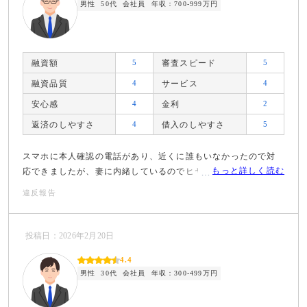
男性
50代
会社員
年収：700-999万円
融資額
5
審査スピード
5
融資品質
4
サービス
4
安心感
4
金利
2
返済のしやすさ
4
借入のしやすさ
5
スマホに本人確認の電話があり、近くに誰もいなかったので対
もっと詳しく読む
応できましたが、妻に内緒しているのでヒヤヒヤしました。
違反報告
投稿日：2026年2月20日
4.4
男性
30代
会社員
年収：300-499万円