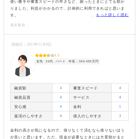
使い勝手や審査スピードの早さなど、困ったときにとても助か
りました。利息がかかるので、計画的に利用できればと思いま
もっと詳しく読む
す。
違反報告
投稿日：2023年11月8日
3.5
女性
30代
パート
年収：300-499万円
融資額
4
審査スピード
4
融資品質
4
サービス
4
安心感
4
金利
1
返済のしやすさ
4
借入のしやすさ
3
金利の高さが気になるので、借りなくて済むなら借りないほう
が良いと思います。ただ、現金が必要なときには大変助かると