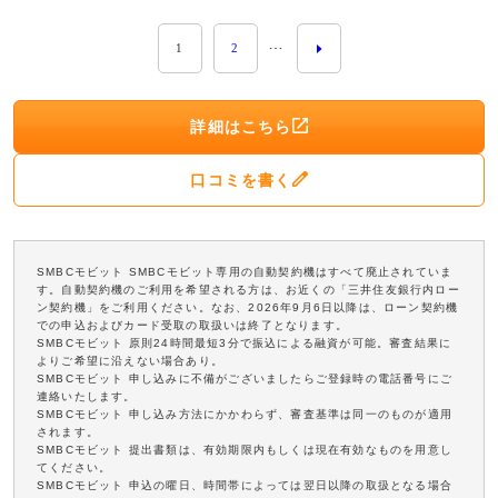
…
1
2
詳細はこちら
口コミを書く
SMBCモビット SMBCモビット専用の自動契約機はすべて廃止されていま
す。自動契約機のご利用を希望される方は、お近くの「三井住友銀行内ロー
ン契約機」をご利用ください。なお、2026年9月6日以降は、ローン契約機
での申込およびカード受取の取扱いは終了となります。
SMBCモビット 原則24時間最短3分で振込による融資が可能。審査結果に
よりご希望に沿えない場合あり。
SMBCモビット 申し込みに不備がございましたらご登録時の電話番号にご
連絡いたします。
SMBCモビット 申し込み方法にかかわらず、審査基準は同一のものが適用
されます。
SMBCモビット 提出書類は、有効期限内もしくは現在有効なものを用意し
てください。
SMBCモビット 申込の曜日、時間帯によっては翌日以降の取扱となる場合