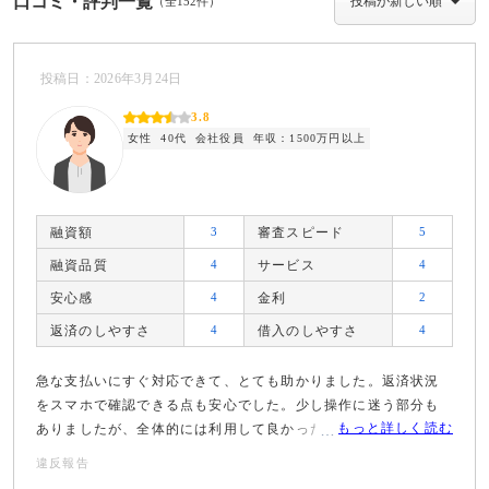
口コミ・評判一覧
（全152件）
投稿日：2026年3月24日
3.8
女性
40代
会社役員
年収：1500万円以上
融資額
3
審査スピード
5
融資品質
4
サービス
4
安心感
4
金利
2
返済のしやすさ
4
借入のしやすさ
4
急な支払いにすぐ対応できて、とても助かりました。返済状況
をスマホで確認できる点も安心でした。少し操作に迷う部分も
もっと詳しく読む
ありましたが、全体的には利用して良かったと感じています。
違反報告