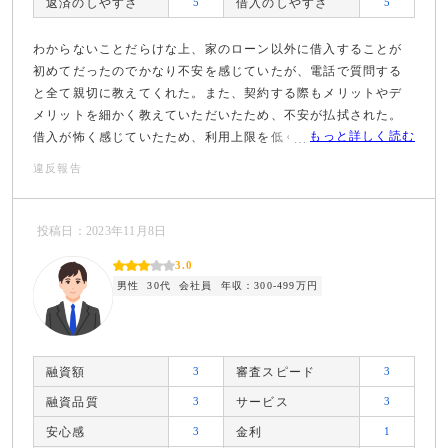
返済のしやすさ
5
借入のしやすさ
5
わからないことだらけな上、家のローン以外に借入することが
初めてだったのでかなり不安を感じていたが、電話で質問する
と全て親切に教えてくれた。また、契約する際もメリットやデ
メリットを細かく教えていただいたため、不安が払拭された。
もっと詳しく読む
借入が怖く感じていたため、利用上限を低くするつもりでいた
が、この上限まで上げても借りなければ返すこともないし、契
違反報告
約だけしている人もかなりいると言われ、安心して契約するこ
とができた。
投稿日：2023年11月8日
3.0
男性
30代
会社員
年収：300-499万円
融資額
3
審査スピード
3
融資品質
3
サービス
3
安心感
3
金利
1