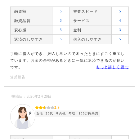
融資額
5
審査スピード
5
融資品質
3
サービス
4
安心感
5
金利
3
返済のしやすさ
5
借入のしやすさ
5
手軽に借入ができ、振込も早いので困ったときにすごく重宝し
ています。お金の余裕があるときに一気に返済できるのが良い
もっと詳しく読む
です。
違反報告
投稿日：2026年2月20日
2.9
女性
20代
その他
年収：100万円未満