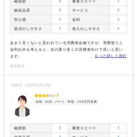
融資額
3
審査スピード
5
融資品質
3
サービス
2
安心感
1
金利
2
返済のしやすさ
3
借入のしやすさ
4
あまり良くないと思われている消費者金融ですが、実際使うと
金利以外を考えると、名の通り多くの消費者向けで良いと思い
もっと詳しく読む
ます。
違反報告
投稿日：2026年2月20日
3.8
女性
30代
パート
年収：100万円未満
融資額
3
審査スピード
3
4
4