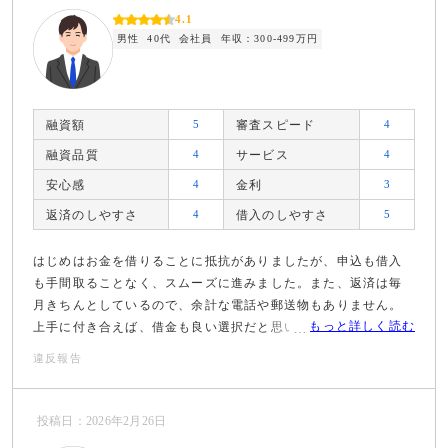
4.1
男性
40代
会社員
年収：300-499万円
融資額
5
審査スピード
4
融資品質
4
サービス
4
安心感
4
金利
3
返済のしやすさ
4
借入のしやすさ
5
はじめはお金を借りることに抵抗がありましたが、申込も借入
も手間取ることなく、スムーズに進みました。また、返済は毎
月きちんとしているので、余計な電話や郵送物もありません。
もっと詳しく読む
上手に付き合えば、借金も良い選択だと思いました。
違反報告
投稿日：2026年2月26日