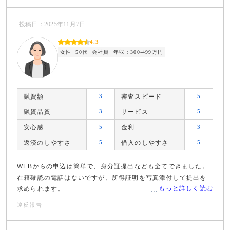
投稿日：2025年11月7日
4.3
女性
50代
会社員
年収：300-499万円
融資額
3
審査スピード
5
融資品質
3
サービス
5
安心感
5
金利
3
返済のしやすさ
5
借入のしやすさ
5
WEBからの申込は簡単で、身分証提出なども全てできました。
在籍確認の電話はないですが、所得証明を写真添付して提出を
もっと詳しく読む
求められます。
違反報告