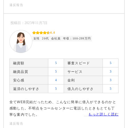
違反報告
投稿日：2025年11月7日
4.4
女性
20代
会社員
年収：100-299万円
融資額
5
審査スピード
5
融資品質
5
サービス
3
安心感
4
金利
3
返済のしやすさ
5
借入のしやすさ
5
全てWEB完結だったため、こんなに簡単に借入ができるのかと
感動した。不明点をコールセンターに電話したときもとても丁
もっと詳しく読む
寧な案内でした。
違反報告