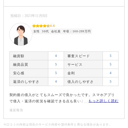
投稿日：2023年11月8日
4.6
女性
30代
会社員
年収：100-299万円
融資額
4
審査スピード
5
融資品質
5
サービス
5
安心感
5
金利
4
返済のしやすさ
4
借入のしやすさ
5
契約後の借入がとてもスムーズで良かったです。スマホアプリ
もっと詳しく読む
で借入・返済の状況を確認できる点も良いと思います。
違反報告
※口コミの内容は現在のサービス内容や貸付条件と異なる場合があります。