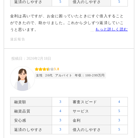
返済のしやすさ
5
借入のしやすさ
5
金利は高いですが、お金に困っていたときにすぐ借入すること
ができたので、助かりました。これから少しずつ返済していこ
もっと詳しく読む
うと思います。
違反報告
投稿日：2026年2月18日
3.8
女性
20代
アルバイト
年収：100-299万円
融資額
3
審査スピード
4
融資品質
4
サービス
5
安心感
3
金利
3
返済のしやすさ
3
借入のしやすさ
5