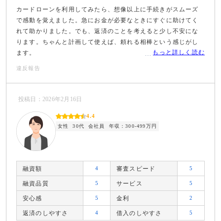
カードローンを利用してみたら、想像以上に手続きがスムーズ
で感動を覚えました。急にお金が必要なときにすぐに助けてく
れて助かりました。でも、返済のことを考えると少し不安にな
ります。ちゃんと計画して使えば、頼れる相棒という感じがし
もっと詳しく読む
ます。
違反報告
投稿日：2026年2月16日
4.4
女性
30代
会社員
年収：300-499万円
融資額
4
審査スピード
5
融資品質
5
サービス
5
安心感
5
金利
2
返済のしやすさ
4
借入のしやすさ
5