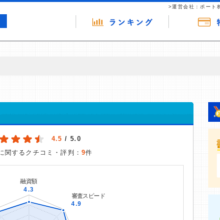
>運営会社：ポート
の広告（リンク）を含む場合があります。 これらの広告を経由して読者
るという収益モデルです。 ただし、特定の商品を根拠なくPRするもので
報提供を行っています。
4.5
/ 5.0
に関するクチコミ・評判：
9
件