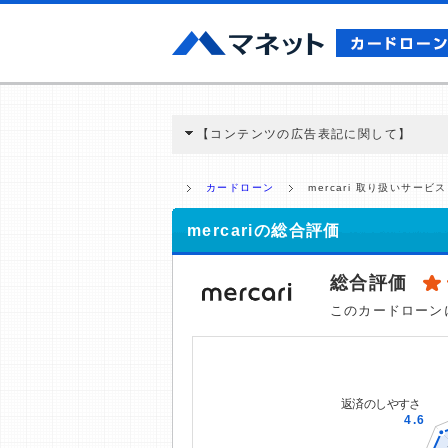
【コンテンツの広告表記に関して】
本コンテンツには、紹介している商品・商材
と弊社に対して企業から紹介報酬が支払われ
カードローン
mercari 取り扱いサービス
ミ収集などに基づき、公平性を担保した情
>提携企業一覧
mercariの総合評価
総合評価
このカードローン