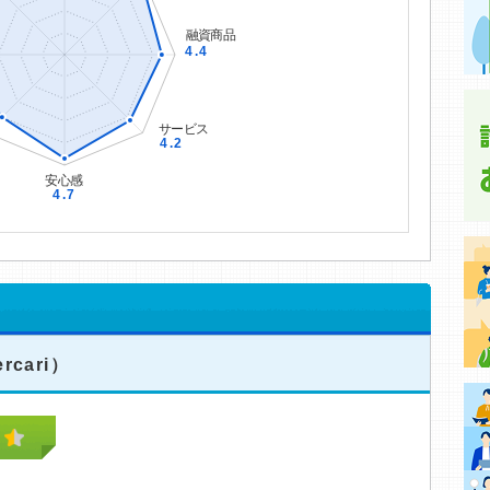
rcari）