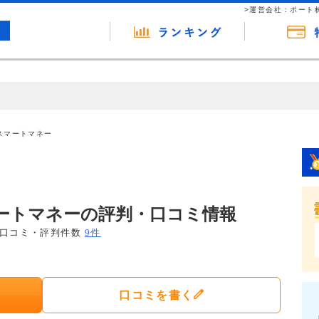
>運営会社：ポート
の広告（リンク）を含む場合があります。 これらの広告を経由して読者
るという収益モデルです。 ただし、特定の商品を根拠なくPRするもので
スマートマネー
報提供を行っています。
ートマネーの評判・口コミ情報
口コミ・評判件数
9件
口コミを書く