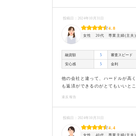
投稿日：2024年10月31日
4.8
女性
20代
専業主婦(主夫
融資額
5
審査スピード
安心感
5
金利
他の会社と違って、ハードルが高
も返済ができるのがとてもいいと
違反報告
投稿日：2024年10月31日
4.4
女性
40代
専業主婦(主夫