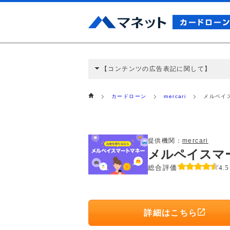
【コンテンツの広告表記に関して】
本コンテンツには、紹介している商品・商材
と弊社に対して企業から紹介報酬が支払われ
カードローン
mercari
メルペイ
ミ収集などに基づき、公平性を担保した情
>提携企業一覧
提供機関：
mercari
メルペイスマ
総合評価
4.5
詳細はこちら