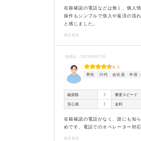
在籍確認の電話などは無く、個人
操作もシンプルで借入や返済の流
と感じました。
違反報告
投稿日：2025年9月17日
4.5
男性
20代
会社員
年収：
融資額
5
審査スピード
安心感
5
金利
在籍確認の電話がなく、誰にも知
めです。電話でのオペレーター対
違反報告