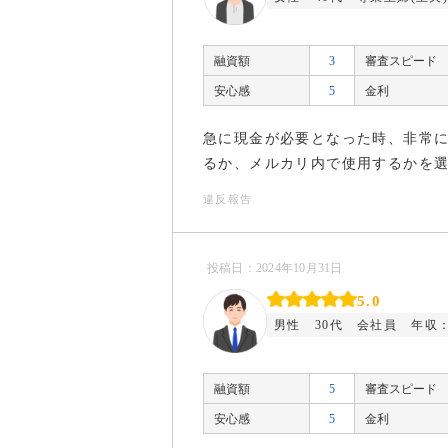
融資額
3
審査スピード
安心感
5
金利
急に現金が必要となった時、非常
るか、メルカリ内で使用するかを
違反報告
投稿日：2024年10月31日
5.0
男性
30代
会社員
年収：
融資額
5
審査スピード
安心感
5
金利