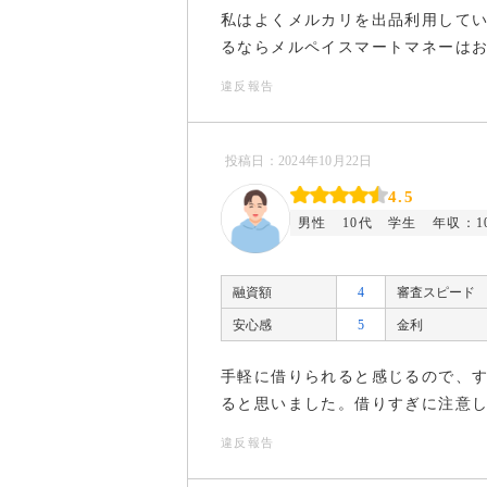
私はよくメルカリを出品利用して
るならメルペイスマートマネーは
違反報告
投稿日：2024年10月22日
4.5
男性
10代
学生
年収：1
融資額
4
審査スピード
安心感
5
金利
手軽に借りられると感じるので、
ると思いました。借りすぎに注意
違反報告