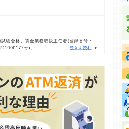
集などに基づき、公平性を担保した情報提供を行っていま
種試験合格、貸金業務取扱主任者(登録番号：
41000177号)。
…
続きを読む
種試験に合格。カードローン、FX、不動産、保
ける情報メディアの編集・監修に携わり、実績
用者へのインタビューなども多数実施し、専門知
高い情報発信を心がけている。