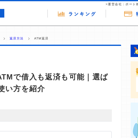
>運営会社：ポート
返済方法
ATM返済
ATMで借入も返済も可能｜選ば
使い方を紹介
・商材の広告（リンク）を含む場合があります。 これらの
ジを訪れ、成約が発生すると弊社に対して企業から紹介報
 ただし、特定の商品を根拠なくPRするものではなく、当