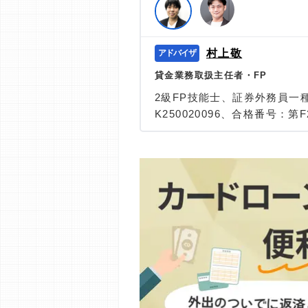
編集部の調査／ユーザーへの口コミ収
す。
>提携企業一覧
村上敬
貸金業務取扱主任者・FP
2級FP技能士、証券外務員一
K250020096、合格番号：第F2
大学を卒業後、証券外務員一
険など、多くの金融領域にお
は計2000本以上。ローン利
識と事実に基づいた信頼性の
＞＞公式ページ