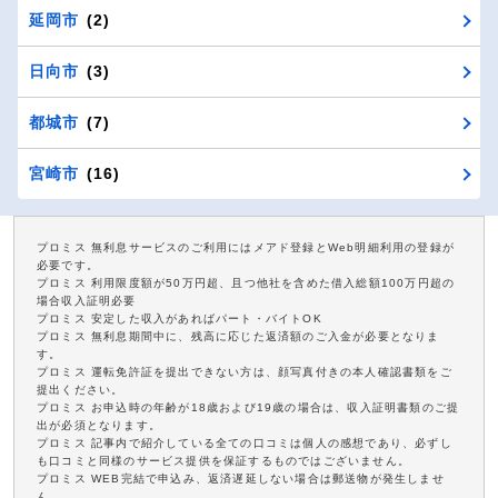
延岡市
(2)
日向市
(3)
都城市
(7)
宮崎市
(16)
プロミス 無利息サービスのご利用にはメアド登録とWeb明細利用の登録が
必要です。
プロミス 利用限度額が50万円超、且つ他社を含めた借入総額100万円超の
場合収入証明必要
プロミス 安定した収入があればパート・バイトOK
プロミス 無利息期間中に、残高に応じた返済額のご入金が必要となりま
す。
プロミス 運転免許証を提出できない方は、顔写真付きの本人確認書類をご
提出ください。
プロミス お申込時の年齢が18歳および19歳の場合は、収入証明書類のご提
出が必須となります。
プロミス 記事内で紹介している全ての口コミは個人の感想であり、必ずし
も口コミと同様のサービス提供を保証するものではございません。
プロミス WEB完結で申込み、返済遅延しない場合は郵送物が発生しませ
ん。