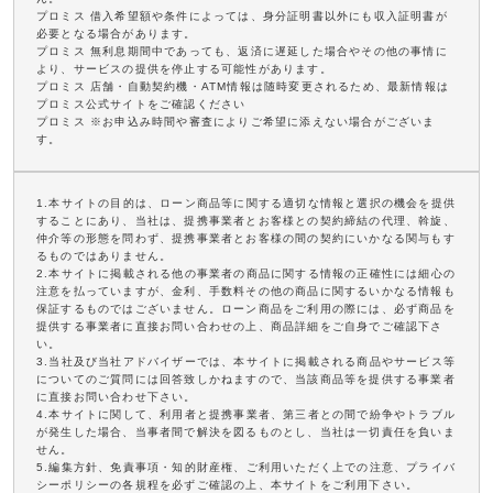
プロミス 借入希望額や条件によっては、身分証明書以外にも収入証明書が
必要となる場合があります。
プロミス 無利息期間中であっても、返済に遅延した場合やその他の事情に
より、サービスの提供を停止する可能性があります。
プロミス 店舗・自動契約機・ATM情報は随時変更されるため、最新情報は
プロミス公式サイトをご確認ください
プロミス ※お申込み時間や審査によりご希望に添えない場合がございま
す。
1.本サイトの目的は、ローン商品等に関する適切な情報と選択の機会を提供
することにあり、当社は、提携事業者とお客様との契約締結の代理、斡旋、
仲介等の形態を問わず、提携事業者とお客様の間の契約にいかなる関与もす
るものではありません。
2.本サイトに掲載される他の事業者の商品に関する情報の正確性には細心の
注意を払っていますが、金利、手数料その他の商品に関するいかなる情報も
保証するものではございません。ローン商品をご利用の際には、必ず商品を
提供する事業者に直接お問い合わせの上、商品詳細をご自身でご確認下さ
い。
3.当社及び当社アドバイザーでは、本サイトに掲載される商品やサービス等
についてのご質問には回答致しかねますので、当該商品等を提供する事業者
に直接お問い合わせ下さい。
4.本サイトに関して、利用者と提携事業者、第三者との間で紛争やトラブル
が発生した場合、当事者間で解決を図るものとし、当社は一切責任を負いま
せん。
5.編集方針、免責事項・知的財産権、ご利用いただく上での注意、プライバ
シーポリシーの各規程を必ずご確認の上、本サイトをご利用下さい。