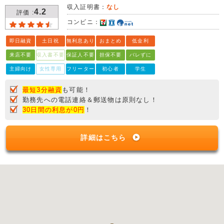
収入証明書：
なし
4.2
評価 :
コンビニ：
即日融資
土日祝
無利息あり
おまとめ
低金利
来店不要
収入書不要
保証人不要
担保不要
バレずに
主婦向け
女性専用
フリーター
初心者
学生
最短3分融資
も可能！
勤務先への電話連絡＆郵送物は原則なし！
30日間の利息が0円
！
詳細はこちら