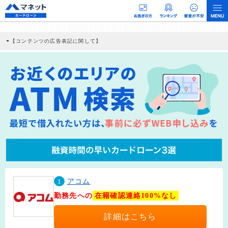
【コンテンツの広告表記に関して】
本コンテンツには、紹介している商品・商材の広告（リンク）を含む場合がありま
す。 これらの広告を経由して読者が企業ホームページを訪れ、成約が発生すると弊
社に対して企業から紹介報酬が支払われるという収益モデルです。 ただし、特定の
商品を根拠なくPRするものではなく、当編集部の調査／ユーザーへの口コミ収集な
どに基づき、公平性を担保した情報提供を行っています。
>提携企業一覧
1
アコム
勤務先への
在籍確認連絡100%なし
詳細はこちら