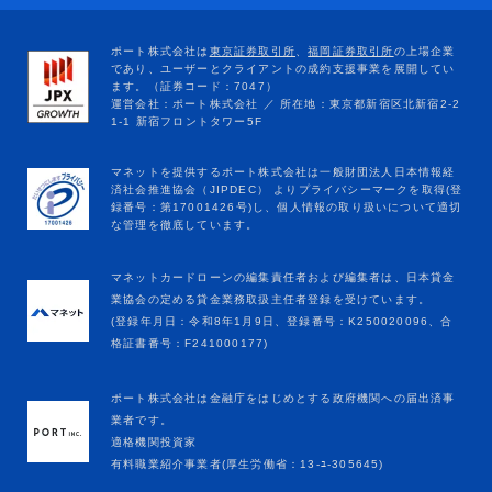
マネットカードローンの編集責任者および編集者は、日本貸金
業協会の定める貸金業務取扱主任者登録を受けています。
(登録年月日：令和8年1月9日、登録番号：K250020096、合
格証書番号：F241000177)
ポート株式会社は金融庁をはじめとする政府機関への届出済事
業者です。
適格機関投資家
有料職業紹介事業者(厚生労働省：13-ﾕ-305645)