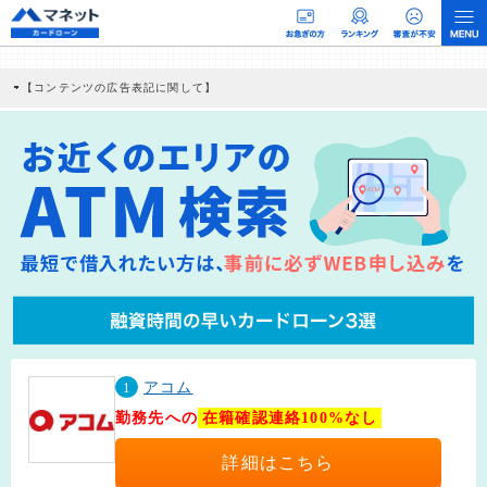
【コンテンツの広告表記に関して】
本コンテンツには、紹介している商品・商材の広告（リンク）を含む場合がありま
す。 これらの広告を経由して読者が企業ホームページを訪れ、成約が発生すると弊
社に対して企業から紹介報酬が支払われるという収益モデルです。 ただし、特定の
商品を根拠なくPRするものではなく、当編集部の調査／ユーザーへの口コミ収集な
どに基づき、公平性を担保した情報提供を行っています。
>提携企業一覧
1
アコム
勤務先への
在籍確認連絡100%なし
詳細はこちら