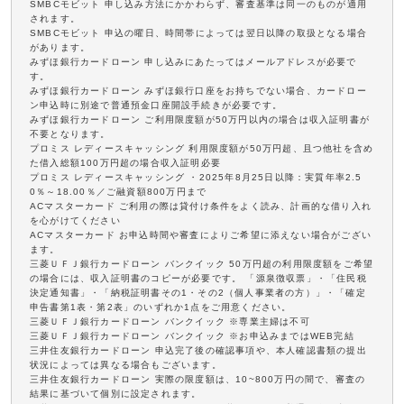
SMBCモビット 申し込み方法にかかわらず、審査基準は同一のものが適用
されます。
SMBCモビット 申込の曜日、時間帯によっては翌日以降の取扱となる場合
があります。
みずほ銀行カードローン 申し込みにあたってはメールアドレスが必要で
す。
みずほ銀行カードローン みずほ銀行口座をお持ちでない場合、カードロー
ン申込時に別途で普通預金口座開設手続きが必要です。
みずほ銀行カードローン ご利用限度額が50万円以内の場合は収入証明書が
不要となります。
プロミス レディースキャッシング 利用限度額が50万円超、且つ他社を含め
た借入総額100万円超の場合収入証明必要
プロミス レディースキャッシング ・2025年8月25日以降：実質年率2.5
0％～18.00％／ご融資額800万円まで
ACマスターカード ご利用の際は貸付け条件をよく読み、計画的な借り入れ
を心がけてください
ACマスターカード お申込時間や審査によりご希望に添えない場合がござい
ます。
三菱ＵＦＪ銀行カードローン バンクイック 50万円超の利用限度額をご希望
の場合には、収入証明書のコピーが必要です。 「源泉徴収票」・「住民税
決定通知書」・「納税証明書その1・その2（個人事業者の方）」・「確定
申告書第1表・第2表」のいずれか1点をご用意ください。
三菱ＵＦＪ銀行カードローン バンクイック ※専業主婦は不可
三菱ＵＦＪ銀行カードローン バンクイック ※お申込みまではWEB完結
三井住友銀行カードローン 申込完了後の確認事項や、本人確認書類の提出
状況によっては異なる場合もございます。
三井住友銀行カードローン 実際の限度額は、10~800万円の間で、審査の
結果に基づいて個別に設定されます。