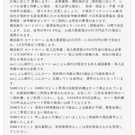
計画に応じて 変動します）、必要書類：運転免許証（契約額に応じて、レ
イクが必要と判断した場合、 収入証明も提出）、担保・保証人：不要 ※貸
付条件を確認し、借りすぎに注意しましょう。 ※新生フィナンシャル株式
会社が契約する貸金業務にかかる指定紛争解決機関 ※日本貸金業協会 貸金
業相談・紛争解決センター ※ご契約には所定の審査があります。
横浜銀行 カードローン 適用金利は年1.5～14.6％（変動金利）の間で決定
します。なお、金利の年14.6%は、お借入限度額が100万円以下の場合に
適用されます。
横浜銀行 カードローン お借入限度額は10万円～1,000万円の間で決定さ
れ、10万円単位で変動します。
横浜銀行 カードローン 収入証明書：借入限度額が50万円超の場合は必要
ドコモSMTBネット銀行カードローン 借入当時の画像の為、現在の画面と
異なる場合があります。
auじぶん銀行じぶんローン auじぶん銀行が指定する本人確認書類・収入証
明書の提出が必要です。
auじぶん銀行じぶんローン 契約時の年齢が満20歳以上70歳未満の方
auじぶん銀行じぶんローン 記載している金利は、通常のものとなっていま
す。
SMBCモビット SMBCモビット専用の自動契約機はすべて廃止されていま
す。自動契約機のご利用を希望される方は、お近くの「三井住友銀行内ロー
ン契約機」をご利用ください。なお、2026年9月6日以降は、ローン契約機
での申込およびカード受取の取扱いは終了となります。
SMBCモビット 原則24時間最短3分で振込による融資が可能。審査結果に
よりご希望に沿えない場合あり。
SMBCモビット 申し込みに不備がございましたらご登録時の電話番号にご
連絡いたします。
SMBCモビット 提出書類は、有効期限内もしくは現在有効なものを用意し
てください。