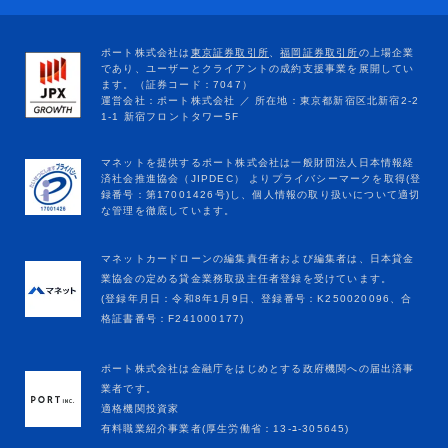
マネットカードローンの編集責任者および編集者は、日本貸金
業協会の定める貸金業務取扱主任者登録を受けています。
(登録年月日：令和8年1月9日、登録番号：K250020096、合
格証書番号：F241000177)
ポート株式会社は金融庁をはじめとする政府機関への届出済事
業者です。
適格機関投資家
有料職業紹介事業者(厚生労働省：13-ﾕ-305645)