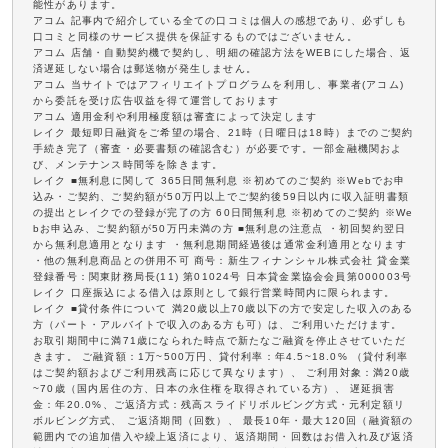
能性があります。
アコム 記事内で紹介している全ての口コミは個人の感想であり、必ずしも
口コミと同様のサービス提供を保証するものではございません。
アコム 店舗・自動契約機で契約し、明細の確認方法をWEBにした場合、返
済遅延しない場合は郵送物が発生しません。
アコム 当サイトではアフィリエイトプログラムを利用し、事業者(アコム)
から委託を受け広告収益を得て運営しております
アコム 適用金利や利用極度額は審査によって決定します
レイク 最短即日融資をご希望の場合、21時（日曜日は18時）までのご契約
手続き完了（審査・必要書類の確認含む）が必要です。一部金融機関およ
び、メンテナンス時間等を除きます。
レイク ■無利息に関して 365日間無利息 ※初めてのご契約 ※Webでお申
込み・ご契約、ご契約額が50万円以上でご契約後59日以内に収入証明書類
の提出とレイクでの登録が完了の方 60日間無利息 ※初めてのご契約 ※We
bお申込み、ご契約額が50万円未満の方 ■無利息の注意点 ・初回契約翌日
から無利息適用となります ・無利息期間経過後は通常金利適用となります
・他の無利息商品との併用不可 商号：新生フィナンシャル株式会社 貸金業
登録番号：関東財務局長(11) 第01024号 日本貸金業協会会員第000003号
レイク 口座振込による借入は原則として銀行営業時間内に限られます。
レイク ■貸付条件について 満20歳以上70歳以下の方で安定した収入のある
方（パート・アルバイトで収入のある方も可）は、ご利用いただけます。
お取引期間中に満71歳になられた時点で新たなご融資を停止させていただ
きます。 ご融資額：1万~500万円、貸付利率：年4.5~18.0% （貸付利率
はご契約額およびご利用残高に応じて異なります）、 ご利用対象：満20歳
~70歳（国内居住の方、日本の永住権を取得されている方）、 遅延損害
金：年20.0%、ご返済方式：残高スライドリボルビング方式・元利定額リ
ボルビング方式、 ご返済期間（回数）、 最長10年・最大120回（融資額の
範囲内での追加借入や繰上返済により、返済期間・回数はお借入れ及び返済