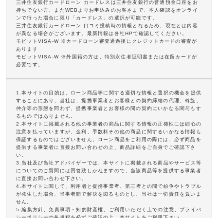
三井住友銀行カードローン カードレスは三井住友銀行の普通預金口座をお
持ちでない方、またWEBよりお申込みのお客さまで、本人確認をオンライ
ンで行った場合に限り「カードレス」の選択が可能です。
三井住友銀行カードローン 口コミ投稿時の情報となるため、現在とは内容
が異なる場合がございます。最新情報は各社HPで確認してください。
モビットVISA-W ※カードローン審査通過後にクレジットカードの審査が
あります
モビットVISA-W ※外国籍の方は、特別永住者証明書または在留カードが
必要です。
1.本サイトの目的は、ローン商品等に関する適切な情報と選択の機会を提供
することにあり、当社は、提携事業者とお客様との契約締結の代理、斡旋、
仲介等の形態を問わず、提携事業者とお客様の間の契約にいかなる関与もす
るものではありません。
2.本サイトに掲載される他の事業者の商品に関する情報の正確性には細心の
注意を払っていますが、金利、手数料その他の商品に関するいかなる情報も
保証するものではございません。ローン商品をご利用の際には、必ず商品を
提供する事業者に直接お問い合わせの上、商品詳細をご自身でご確認下さ
い。
3.当社及び当社アドバイザーでは、本サイトに掲載される商品やサービス等
についてのご質問には回答致しかねますので、当該商品等を提供する事業者
に直接お問い合わせ下さい。
4.本サイトに関して、利用者と提携事業者、第三者との間で紛争やトラブル
が発生した場合、当事者間で解決を図るものとし、当社は一切責任を負いま
せん。
5.編集方針、免責事項・知的財産権、ご利用いただく上での注意、プライバ
シーポリシーの各規程を必ずご確認の上、本サイトをご利用下さい。