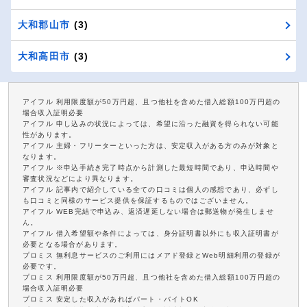
大和郡山市
(3)
大和高田市
(3)
アイフル 利用限度額が50万円超、且つ他社を含めた借入総額100万円超の
場合収入証明必要
アイフル 申し込みの状況によっては、希望に沿った融資を得られない可能
性があります。
アイフル 主婦・フリーターといった方は、安定収入がある方のみが対象と
なります。
アイフル ※申込手続き完了時点から計測した最短時間であり、申込時間や
審査状況などにより異なります。
アイフル 記事内で紹介している全ての口コミは個人の感想であり、必ずし
も口コミと同様のサービス提供を保証するものではございません。
アイフル WEB完結で申込み、返済遅延しない場合は郵送物が発生しませ
ん。
アイフル 借入希望額や条件によっては、身分証明書以外にも収入証明書が
必要となる場合があります。
プロミス 無利息サービスのご利用にはメアド登録とWeb明細利用の登録が
必要です。
プロミス 利用限度額が50万円超、且つ他社を含めた借入総額100万円超の
場合収入証明必要
プロミス 安定した収入があればパート・バイトOK