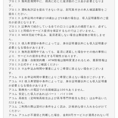
プロミス 無利息期間中に、残高に応じた返済額のご入金が必要となりま
す。
プロミス 運転免許証を提出できない方は、顔写真付きの本人確認書類をご
提出ください。
プロミス お申込時の年齢が18歳および19歳の場合は、収入証明書類のご提
出が必須となります。
プロミス 記事内で紹介している全ての口コミは個人の感想であり、必ずし
も口コミと同様のサービス提供を保証するものではございません。
プロミス WEB完結で申込み、返済遅延しない場合は郵送物が発生しませ
ん。
プロミス 借入希望額や条件によっては、身分証明書以外にも収入証明書が
必要となる場合があります。
プロミス 無利息期間中であっても、返済に遅延した場合やその他の事情に
より、サービスの提供を停止する可能性があります。
プロミス 店舗・自動契約機・ATM情報は随時変更されるため、最新情報は
プロミス公式サイトをご確認ください
プロミス ※お申込み時間や審査によりご希望に添えない場合がございま
す。
アコム ※1 お申込時間や審査によりご希望に添えない場合がございます。
アコム ※2 借入希望額や条件によっては、身分証明書以外にも収入証明書
が必要となる場合があります。
アコム 勤務先への電話での在籍確認は100％ありません。
アコム 安定した収入があればパート・バイトOK
アコム 高校生（定時制高校生および高等専門学校生も含む）はお申込いた
だけません。
アコム ご利用の際は貸付け条件をよく読み、計画的な借り入れを心がけて
ください
アコム アコムが不適切と判断した場合、金利0円サービスが適用されない可