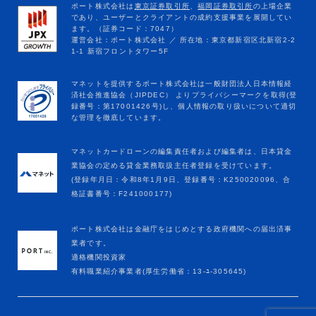
マネットカードローンの編集責任者および編集者は、日本貸金
業協会の定める貸金業務取扱主任者登録を受けています。
(登録年月日：令和8年1月9日、登録番号：K250020096、合
格証書番号：F241000177)
ポート株式会社は金融庁をはじめとする政府機関への届出済事
業者です。
適格機関投資家
有料職業紹介事業者(厚生労働省：13-ﾕ-305645)