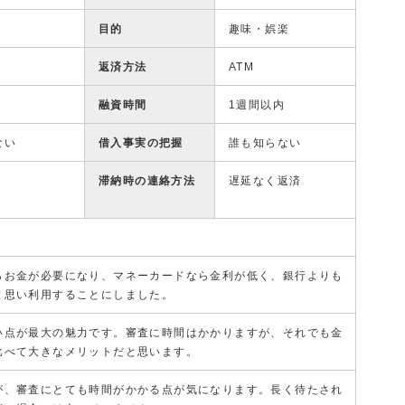
目的
趣味・娯楽
返済方法
ATM
融資時間
1週間以内
ない
借入事実の把握
誰も知らない
滞納時の連絡方法
遅延なく返済
らお金が必要になり、マネーカードなら金利が低く、銀行よりも
と思い利用することにしました。
い点が最大の魅力です。審査に時間はかかりますが、それでも金
比べて大きなメリットだと思います。
が、審査にとても時間がかかる点が気になります。長く待たされ