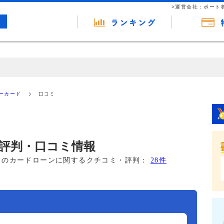
>運営会社：ポート
の広告（リンク）を含む場合があります。 これらの広告を経由して読者
るという収益モデルです。 ただし、特定の商品を根拠なくPRするもので
ーカード
口コミ
報提供を行っています。
評判・口コミ情報
このカードローンに関するクチコミ・評判：
28件