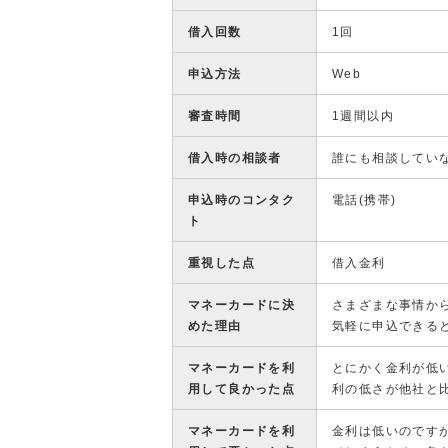
借入回数
1回
申込方法
Web
審査時間
1週間以内
借入時の相談者
誰にも相談してい
申込時のコンタク
電話(携帯)
ト
重視した点
借入金利
マネーカードに決
さまざまな事情か
めた理由
気軽に申込できる
マネーカードを利
とにかく金利が低
用して良かった点
利の低さが他社と
マネーカードを利
金利は低いのです