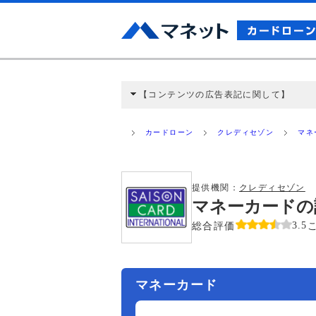
【コンテンツの広告表記に関して】
本コンテンツには、紹介している商品・商材
と弊社に対して企業から紹介報酬が支払われ
カードローン
クレディセゾン
マネ
ミ収集などに基づき、公平性を担保した情
>提携企業一覧
提供機関：
クレディセゾン
マネーカードの
総合評価
3.5
マネーカード