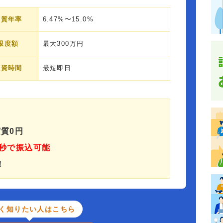
実質年率
6.47%〜15.0%
限度額
最大300万円
融資時間
最短即日
質0円
秒で振込可能
！
く知りたい人はこちら