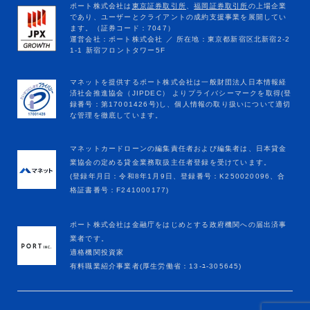
マネットカードローンの編集責任者および編集者は、日本貸金
業協会の定める貸金業務取扱主任者登録を受けています。
(登録年月日：令和8年1月9日、登録番号：K250020096、合
格証書番号：F241000177)
ポート株式会社は金融庁をはじめとする政府機関への届出済事
業者です。
適格機関投資家
有料職業紹介事業者(厚生労働省：13-ﾕ-305645)