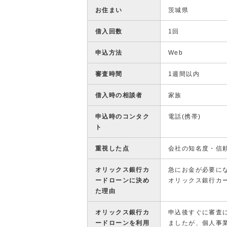
お住まい
茨城県
借入回数
1回
申込方法
Web
審査時間
1週間以内
借入時の相談者
家族
申込時のコンタク
電話(携帯)
ト
重視した点
会社の知名度・信
オリックス銀行カ
急にお金が必要に
ードローンに決め
オリックス銀行カ
た理由
オリックス銀行カ
申込後すぐに審査
ードローンを利用
ましたが、個人事