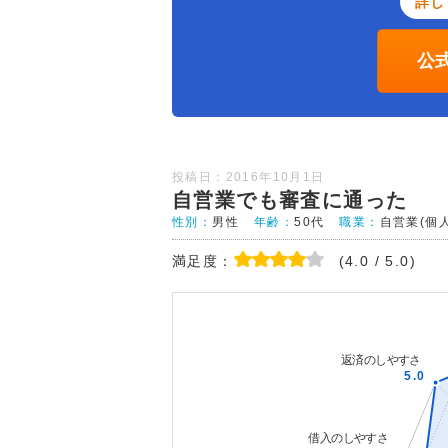
詳し
公
投稿日：2016年10月1日
自営業でも審査に通った
性別：
男性
年齢：
50代
職業：
自営業(個
満足度：
(4.0 / 5.0)