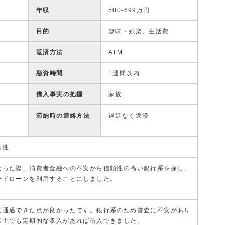
年収
500-699万円
目的
趣味・娯楽、生活費
返済方法
ATM
融資時間
1週間以内
借入事実の把握
家族
滞納時の連絡方法
遅延なく返済
頼性
なった際、消費者金融への不安から信頼性の高い銀行系を探し、
ードローンを利用することにしました。
に通過できた点が良かったです。銀行系のため審査に不安があり
業主でも定期的な収入があれば借入できました。