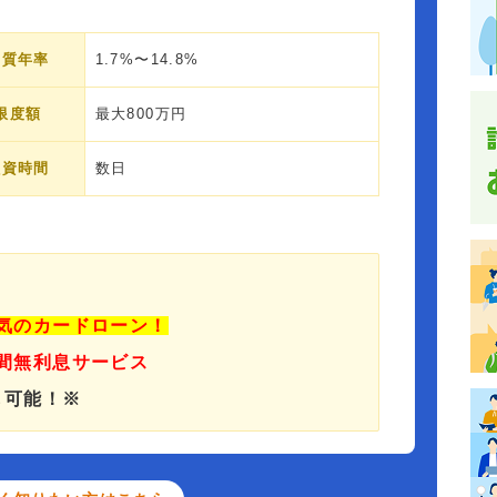
実質年率
1.7%〜14.8%
限度額
最大800万円
融資時間
数日
人気のカードローン！
日間無利息サービス
も可能！※