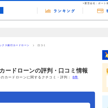
>運営会社：ポート
の広告（リンク）を含む場合があります。 これらの広告を経由して読者
るという収益モデルです。 ただし、特定の商品を根拠なくPRするもので
ックス銀行カードローン
口コミ
報提供を行っています。
カードローンの評判・口コミ情報
このカードローンに関するクチコミ・評判：
8件