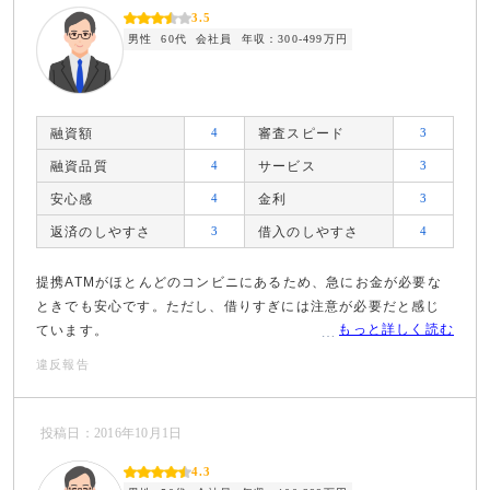
3.5
男性
60代
会社員
年収：300-499万円
融資額
4
審査スピード
3
融資品質
4
サービス
3
安心感
4
金利
3
返済のしやすさ
3
借入のしやすさ
4
提携ATMがほとんどのコンビニにあるため、急にお金が必要な
ときでも安心です。ただし、借りすぎには注意が必要だと感じ
もっと詳しく読む
ています。
違反報告
投稿日：2016年10月1日
4.3