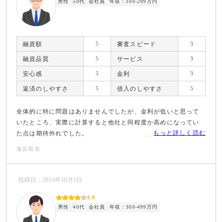
男性
50代
会社員
年収：100-299万円
融資額
5
審査スピード
3
融資品質
5
サービス
3
安心感
5
金利
3
返済のしやすさ
5
借入のしやすさ
5
全体的に特に問題はありませんでしたが、金利が低いと思って
いたところ、実際に計算すると他社と同程度か高めになってい
もっと詳しく読む
た点は期待外れでした。
違反報告
投稿日：2016年10月1日
4.0
男性
40代
会社員
年収：300-499万円