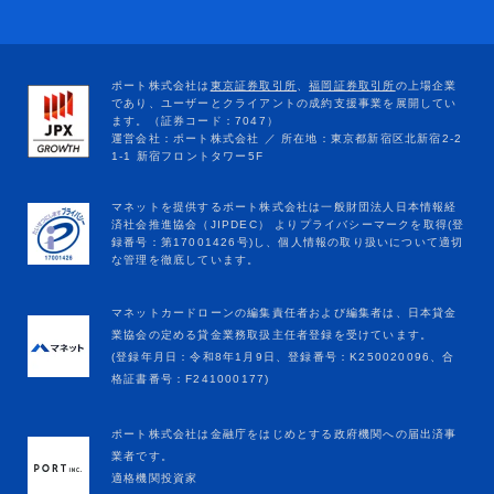
マネットカードローンの編集責任者および編集者は、日本貸金
業協会の定める貸金業務取扱主任者登録を受けています。
(登録年月日：令和8年1月9日、登録番号：K250020096、合
格証書番号：F241000177)
ポート株式会社は金融庁をはじめとする政府機関への届出済事
業者です。
適格機関投資家