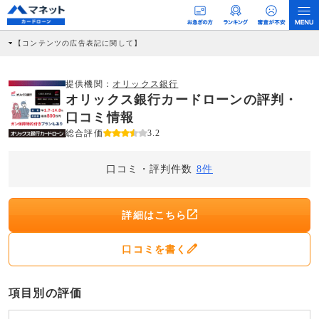
【コンテンツの広告表記に関して】
本コンテンツには、紹介している商品・商材の広告（リンク）を含む場合がありま
す。 これらの広告を経由して読者が企業ホームページを訪れ、成約が発生すると弊
社に対して企業から紹介報酬が支払われるという収益モデルです。 ただし、特定の
提供機関：
オリックス銀行
商品を根拠なくPRするものではなく、当編集部の調査／ユーザーへの口コミ収集な
オリックス銀行カードローンの評判・
どに基づき、公平性を担保した情報提供を行っています。
>提携企業一覧
口コミ情報
総合評価
3.2
口コミ・評判件数
8件
詳細はこちら
口コミを書く
項目別の評価