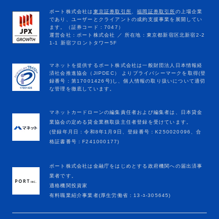
マネットカードローンの編集責任者および編集者は、日本貸金
業協会の定める貸金業務取扱主任者登録を受けています。
(登録年月日：令和8年1月9日、登録番号：K250020096、合
格証書番号：F241000177)
ポート株式会社は金融庁をはじめとする政府機関への届出済事
業者です。
適格機関投資家
有料職業紹介事業者(厚生労働省：13-ﾕ-305645)