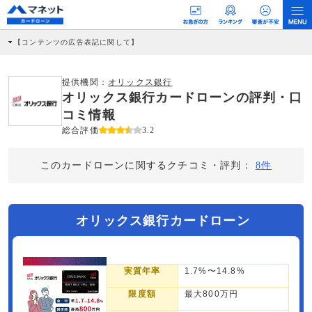
【コンテンツの広告表記に関して】
本コンテンツには、紹介している商品・商材の広告（リンク）を含む場合がありま
す。 これらの広告を経由して読者が企業ホームページを訪れ、成約が発生すると弊
社に対して企業から紹介報酬が支払われるという収益モデルです。 ただし、特定の
提供機関：
オリックス銀行
商品を根拠なくPRするものではなく、当編集部の調査／ユーザーへの口コミ収集な
オリックス銀行カードローンの評判・口
どに基づき、公平性を担保した情報提供を行っています。
>提携企業一覧
コミ情報
総合評価
3.2
このカードローンに関するクチコミ・評判：
8件
オリックス銀行カードローン
実質年率
1.7%〜14.8%
限度額
最大800万円