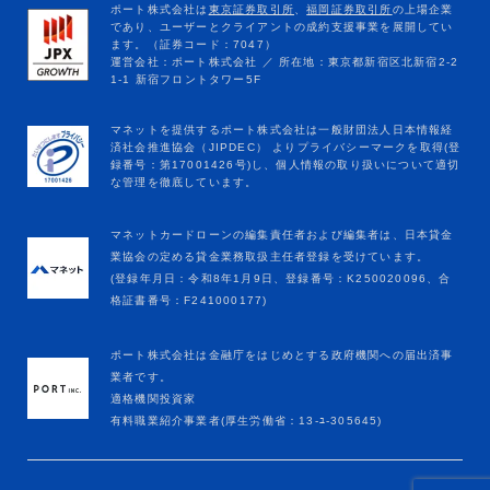
マネットカードローンの編集責任者および編集者は、日本貸金
業協会の定める貸金業務取扱主任者登録を受けています。
(登録年月日：令和8年1月9日、登録番号：K250020096、合
格証書番号：F241000177)
ポート株式会社は金融庁をはじめとする政府機関への届出済事
業者です。
適格機関投資家
有料職業紹介事業者(厚生労働省：13-ﾕ-305645)