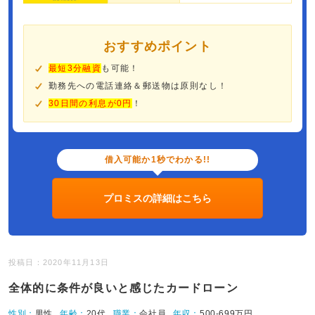
おすすめポイント
最短3分融資
も可能！
勤務先への電話連絡＆郵送物は原則なし！
30日間の利息が0円
！
借入可能か1秒でわかる!!
プロミスの詳細はこちら
投稿日：2020年11月13日
全体的に条件が良いと感じたカードローン
性別：
男性
年齢：
20代
職業：
会社員
年収：
500-699万円