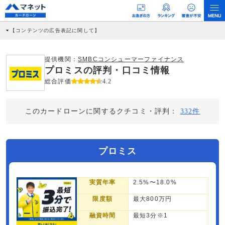
【コンテンツの広告表記に関して】
本コンテンツには、紹介している商品・商材の広告（リンク）を含む場合がありま
す。 これらの広告を経由して読者が企業ホームページを訪れ、成約が発生すると弊
社に対して企業から紹介報酬が支払われるという収益モデルです。 ただし、特定の
提供機関：
SMBCコンシューマーファイナンス
商品を根拠なくPRするものではなく、当編集部の調査／ユーザーへの口コミ収集な
プロミスの評判・口コミ情報
どに基づき、公平性を担保した情報提供を行っています。
>提携企業一覧
総合評価
4.2
このカードローンに関するクチコミ・評判：
332件
プロミス
実質年率
2.5%〜18.0%
限度額
最大800万円
融資時間
最短3分※1