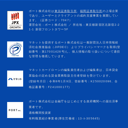
マネットカードローンの編集責任者および編集者は、日本貸金
業協会の定める貸金業務取扱主任者登録を受けています。
(登録年月日：令和8年1月9日、登録番号：K250020096、合
格証書番号：F241000177)
ポート株式会社は金融庁をはじめとする政府機関への届出済事
業者です。
適格機関投資家
有料職業紹介事業者(厚生労働省：13-ﾕ-305645)