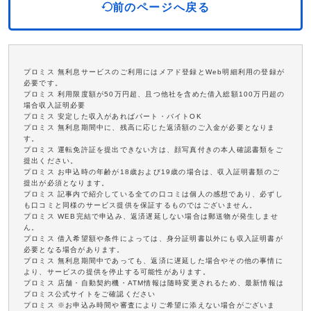
前のページへ戻る
プロミス 無利息サービスのご利用にはメアド登録とWeb明細利用の登録が
必要です。
プロミス 利用限度額が50万円超、且つ他社を含めた借入総額100万円超の
場合収入証明必要
プロミス 安定した収入があればパート・バイトOK
プロミス 無利息期間中に、残高に応じた返済額のご入金が必要となりま
す。
プロミス 運転免許証を提出できない方は、顔写真付きの本人確認書類をご
提出ください。
プロミス お申込時の年齢が18歳および19歳の場合は、収入証明書類のご
提出が必須となります。
プロミス 記事内で紹介している全ての口コミは個人の感想であり、必ずし
も口コミと同様のサービス提供を保証するものではございません。
プロミス WEB完結で申込み、返済遅延しない場合は郵送物が発生しませ
ん。
プロミス 借入希望額や条件によっては、身分証明書以外にも収入証明書が
必要となる場合があります。
プロミス 無利息期間中であっても、返済に遅延した場合やその他の事情に
より、サービスの提供を停止する可能性があります。
プロミス 店舗・自動契約機・ATM情報は随時変更されるため、最新情報は
プロミス公式サイトをご確認ください
プロミス ※お申込み時間や審査によりご希望に添えない場合がございま