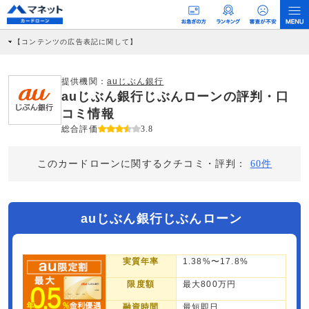
【コンテンツの広告表記に関して】
本コンテンツには、紹介している商品・商材の広告（リンク）を含む場合がありま
す。 これらの広告を経由して読者が企業ホームページを訪れ、成約が発生すると弊
社に対して企業から紹介報酬が支払われるという収益モデルです。 ただし、特定の
提供機関：
auじぶん銀行
商品を根拠なくPRするものではなく、当編集部の調査／ユーザーへの口コミ収集な
auじぶん銀行じぶんローンの評判・口
どに基づき、公平性を担保した情報提供を行っています。
>提携企業一覧
コミ情報
総合評価
3.8
このカードローンに関するクチコミ・評判：
60件
auじぶん銀行じぶんローン
実質年率
1.38%〜17.8%
限度額
最大800万円
融資時間
最短即日