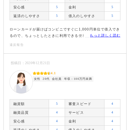
安心感
5
金利
5
返済のしやすさ
5
借入のしやすさ
5
ローンカードが届けばコンビニですぐに1,000円単位で借入でき
もっと詳しく読む
るので、ちょっとしたときに利用できる便利な融資商品です。
違反報告
投稿日：2020年12月21日
4.1
女性
20代
会社員
年収：100万円未満
融資額
5
審査スピード
4
融資品質
4
サービス
4
安心感
4
金利
4
4
4