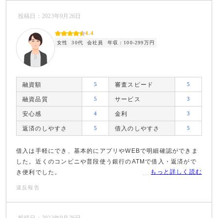
投稿日：2023年9月26日
4.4
女性
30代
会社員
年収：100-299万円
融資額
5
審査スピード
5
融資品質
5
サービス
3
安心感
4
金利
3
返済のしやすさ
5
借入のしやすさ
5
借入は手軽にでき、基本的にアプリやWEBで明細確認ができま
した。近くのコンビニや普段使う銀行のATMで借入・返済がで
もっと詳しく読む
き便利でした。
違反報告