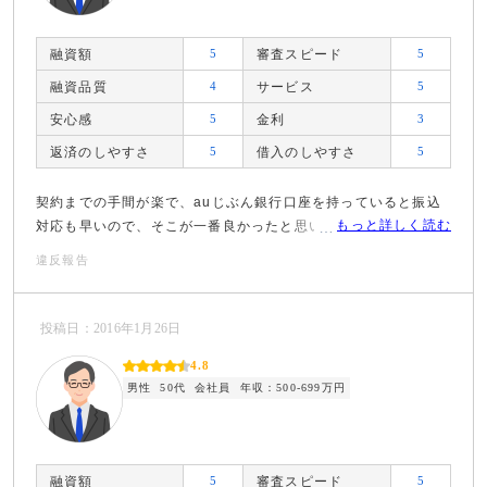
融資額
5
審査スピード
5
融資品質
4
サービス
5
安心感
5
金利
3
返済のしやすさ
5
借入のしやすさ
5
契約までの手間が楽で、auじぶん銀行口座を持っていると振込
もっと詳しく読む
対応も早いので、そこが一番良かったと思います。
違反報告
投稿日：2016年1月26日
4.8
男性
50代
会社員
年収：500-699万円
融資額
5
審査スピード
5