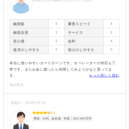
融資額
5
審査スピード
4
融資品質
5
サービス
5
安心感
5
金利
4
返済のしやすさ
5
借入のしやすさ
5
本当に使いやすいカードローンです。オペレーターの対応も丁
寧です。またお金に困ったら利用してみようかなと思ってま
もっと詳しく読む
す。
違反報告
投稿日：2016年3月1日
4.6
男性
30代
会社員
年収：300-499万円