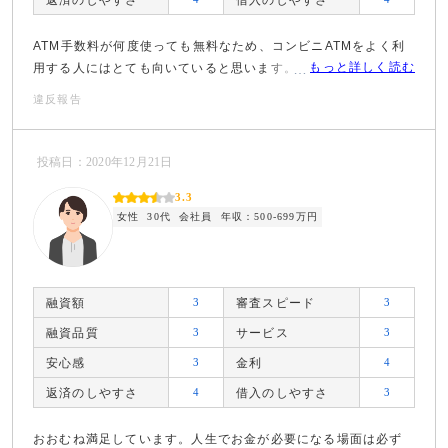
返済のしやすさ
借入のしやすさ
ATM手数料が何度使っても無料なため、コンビニATMをよく利
もっと詳しく読む
用する人にはとても向いていると思います。
違反報告
投稿日：2020年12月21日
3.3
女性
30代
会社員
年収：500-699万円
融資額
3
審査スピード
3
融資品質
3
サービス
3
安心感
3
金利
4
返済のしやすさ
4
借入のしやすさ
3
おおむね満足しています。人生でお金が必要になる場面は必ず