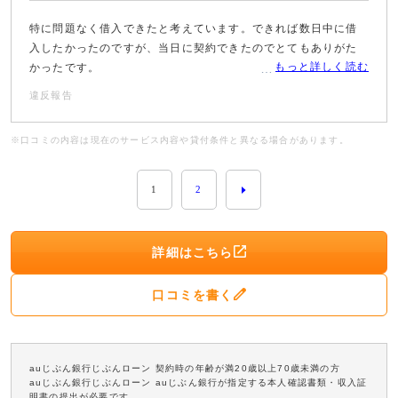
特に問題なく借入できたと考えています。できれば数日中に借
入したかったのですが、当日に契約できたのでとてもありがた
もっと詳しく読む
かったです。
違反報告
※口コミの内容は現在のサービス内容や貸付条件と異なる場合があります。
1
2
詳細はこちら
口コミを書く
auじぶん銀行じぶんローン 契約時の年齢が満20歳以上70歳未満の方
auじぶん銀行じぶんローン auじぶん銀行が指定する本人確認書類・収入証
明書の提出が必要です。