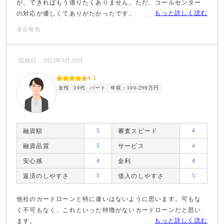
が、できればもう借りたくありません。ただ、コールセンター
もっと詳しく読む
の対応が優しくてありがたかったです。
違反報告
投稿日：2023年9月26日
4.5
女性
30代
パート
年収：100-299万円
融資額
5
審査スピード
4
融資品質
5
サービス
4
安心感
4
金利
4
返済のしやすさ
5
借入のしやすさ
5
他社のカードローンと特に違いはないように思います。可もな
く不可もなく、これといった特徴がないカードローンだと思い
もっと詳しく読む
ます。