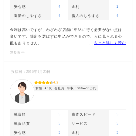
安心感
4
金利
2
返済のしやすさ
4
借入のしやすさ
4
金利は高いですが、わざわざ店舗に申込に行く必要がない点は
良いです。場所を選ばずに申込ができるので、人に見られる心
もっと詳しく読む
配もありません。
違反報告
投稿日：2016年1月25日
4.5
女性
40代
会社員
年収：300-499万円
融資額
5
審査スピード
5
融資品質
5
サービス
5
安心感
3
金利
3