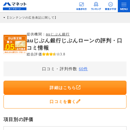
【コンテンツの広告表記に関して】
本コンテンツには、紹介している商品・商材の広告（リンク）を含む場合がありま
す。 これらの広告を経由して読者が企業ホームページを訪れ、成約が発生すると弊
社に対して企業から紹介報酬が支払われるという収益モデルです。 ただし、特定の
提供機関：
auじぶん銀行
商品を根拠なくPRするものではなく、当編集部の調査／ユーザーへの口コミ収集な
auじぶん銀行じぶんローンの評判・口
どに基づき、公平性を担保した情報提供を行っています。
>提携企業一覧
コミ情報
総合評価
3.8
口コミ・評判件数
60件
詳細はこちら
口コミを書く
項目別の評価