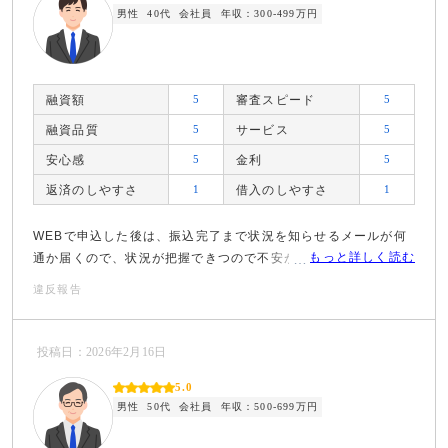
男性
40代
会社員
年収：300-499万円
融資額
5
審査スピード
5
融資品質
5
サービス
5
安心感
5
金利
5
返済のしやすさ
1
借入のしやすさ
1
WEBで申込した後は、振込完了まで状況を知らせるメールが何
もっと詳しく読む
通か届くので、状況が把握できつので不安が案くなります。
違反報告
投稿日：2026年2月16日
5.0
男性
50代
会社員
年収：500-699万円