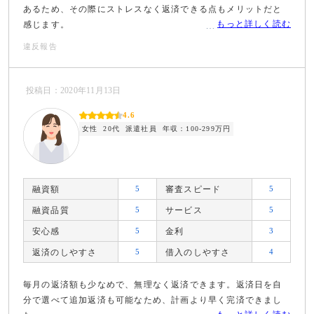
あるため、その際にストレスなく返済できる点もメリットだと
もっと詳しく読む
感じます。
違反報告
投稿日：2020年11月13日
4.6
女性
20代
派遣社員
年収：100-299万円
融資額
5
審査スピード
5
融資品質
5
サービス
5
安心感
5
金利
3
返済のしやすさ
5
借入のしやすさ
4
毎月の返済額も少なめで、無理なく返済できます。返済日を自
分で選べて追加返済も可能なため、計画より早く完済できまし