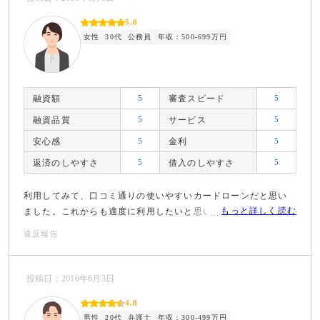
5.0
女性
30代
公務員
年収：500-699万円
融資額
5
審査スピード
5
融資品質
5
サービス
5
安心感
5
金利
5
返済のしやすさ
5
借入のしやすさ
5
利用してみて、口コミ通りの使いやすいカードローンだと思い
もっと詳しく読む
ました。これからも適度に利用したいと思います。
違反報告
投稿日：2016年6月3日
4.8
男性
20代
弁護士
年収：300-499万円