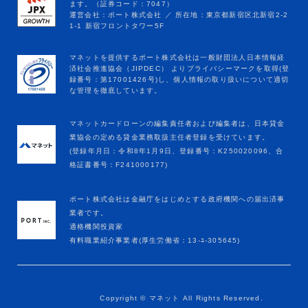
マネットカードローンの編集責任者および編集者は、日本貸金
業協会の定める貸金業務取扱主任者登録を受けています。
(登録年月日：令和8年1月9日、登録番号：K250020096、合
格証書番号：F241000177)
ポート株式会社は金融庁をはじめとする政府機関への届出済事
業者です。
適格機関投資家
有料職業紹介事業者(厚生労働省：13-ﾕ-305645)