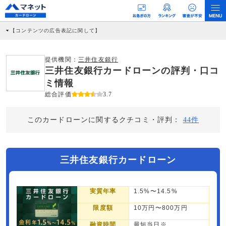
【コンテンツの広告表記に関して】
本コンテンツには、紹介している商品・商材の広告（リンク）を含む場合がありま
す。 これらの広告を経由して読者が企業ホームページを訪れ、成約が発生すると弊
社に対して企業から紹介報酬が支払われるという収益モデルです。 ただし、特定の
提供機関：
三井住友銀行
商品を根拠なくPRするものではなく、当編集部の調査／ユーザーへの口コミ収集な
三井住友銀行カードローンの評判・口コ
どに基づき、公平性を担保した情報提供を行っています。
>提携企業一覧
ミ情報
総合評価
3.7
このカードローンに関するクチコミ・評判：
44件
三井住友銀行カードローン
実質年率
1.5%〜14.5%
限度額
10万円〜800万円
融資時間
最短当日※