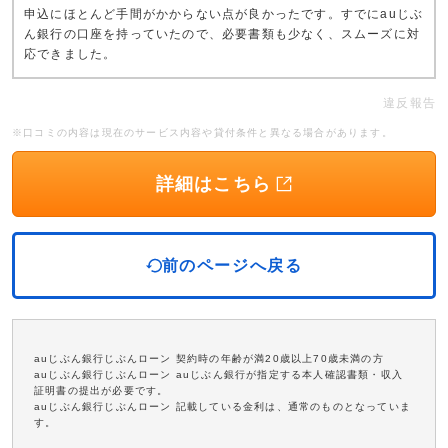
申込にほとんど手間がかからない点が良かったです。すでにauじぶ
ん銀行の口座を持っていたので、必要書類も少なく、スムーズに対
応できました。
違反報告
※口コミの内容は現在のサービス内容や貸付条件と異なる場合があります。
詳細はこちら
前のページへ戻る
auじぶん銀行じぶんローン 契約時の年齢が満20歳以上70歳未満の方
auじぶん銀行じぶんローン auじぶん銀行が指定する本人確認書類・収入
証明書の提出が必要です。
auじぶん銀行じぶんローン 記載している金利は、通常のものとなっていま
す。