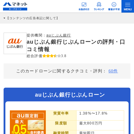
【コンテンツの広告表記に関して】
本コンテンツには、紹介している商品・商材の広告（リンク）を含む場合がありま
す。 これらの広告を経由して読者が企業ホームページを訪れ、成約が発生すると弊
社に対して企業から紹介報酬が支払われるという収益モデルです。 ただし、特定の
提供機関：
auじぶん銀行
商品を根拠なくPRするものではなく、当編集部の調査／ユーザーへの口コミ収集な
auじぶん銀行じぶんローンの評判・口
どに基づき、公平性を担保した情報提供を行っています。
>提携企業一覧
コミ情報
総合評価
3.8
このカードローンに関するクチコミ・評判：
60件
auじぶん銀行じぶんローン
実質年率
1.38%〜17.8%
限度額
最大800万円
融資時間
最短即日