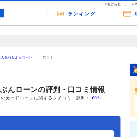
>運営会社：ポート
の広告（リンク）を含む場合があります。 これらの広告を経由して読者
るという収益モデルです。 ただし、特定の商品を根拠なくPRするもので
ぶん銀行じぶんローン
口コミ
報提供を行っています。
じぶんローンの評判・口コミ情報
このカードローンに関するクチコミ・評判：
60件