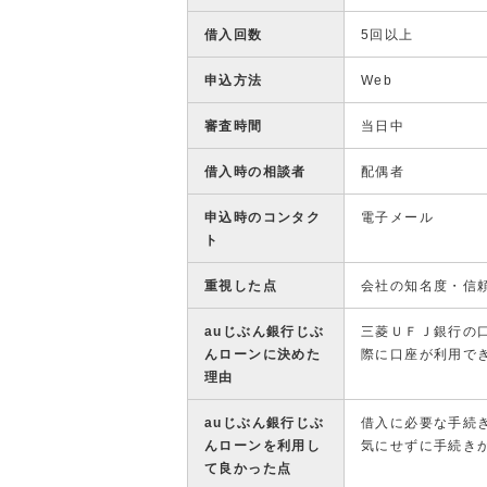
借入回数
5回以上
申込方法
Web
審査時間
当日中
借入時の相談者
配偶者
申込時のコンタク
電子メール
ト
重視した点
会社の知名度・信
auじぶん銀行じぶ
三菱ＵＦＪ銀行の
んローンに決めた
際に口座が利用で
理由
auじぶん銀行じぶ
借入に必要な手続
んローンを利用し
気にせずに手続き
て良かった点