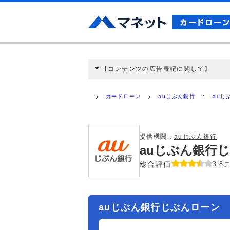
【コンテンツの広告表記に関して】
本コンテンツには、紹介している商品・商材
と弊社に対して企業から紹介報酬が支払われ
カードローン
auじぶん銀行
auじ
ミ収集などに基づき、公平性を担保した情
>提携企業一覧
提供機関：
auじぶん銀行
auじぶん銀行
総合評価
3.8
auじぶん銀行じぶんローン