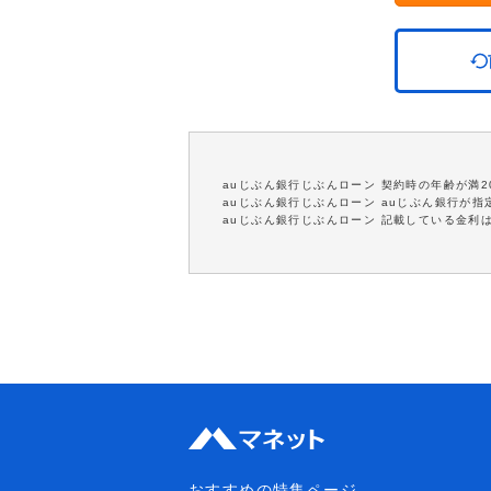
auじぶん銀行じぶんローン 契約時の年齢が満2
auじぶん銀行じぶんローン auじぶん銀行が
auじぶん銀行じぶんローン 記載している金利
おすすめの特集ページ