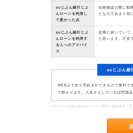
auじぶん銀行じぶ
在籍確認の際に勤
んローンを利用し
となのであまり気
て悪かった点
auじぶん銀行じぶ
定職に就いていて
んローンを利用す
と思います。不安
る人へのアドバイ
ス
auじぶん
WEB上で全て手続きができるので便利で
で助かります。入金さえしていれば問題
※口コミの内容は現在のサービス内容や貸付条件と異