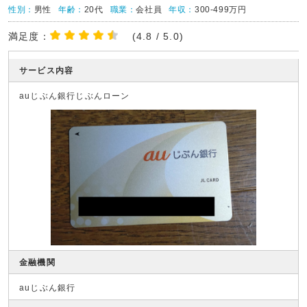
性別：
男性
年齢：
20代
職業：
会社員
年収：
300-499万円
満足度：
(4.8 / 5.0)
サービス内容
auじぶん銀行じぶんローン
金融機関
auじぶん銀行