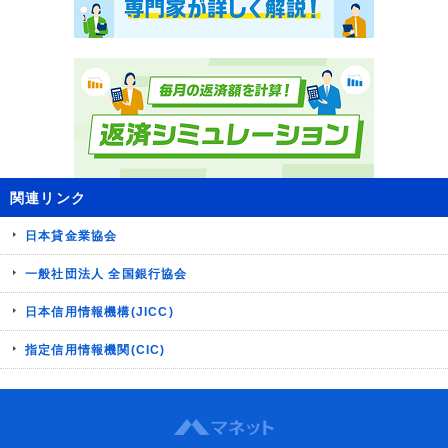
関連リンク
日本貸金業協会
一般社団法人 全国銀行協会
日本信用情報機構(JICC)
指定信用情報機関(CIC)