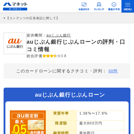
【コンテンツの広告表記に関して】
本コンテンツには、紹介している商品・商材の広告（リンク）を含む場合がありま
す。 これらの広告を経由して読者が企業ホームページを訪れ、成約が発生すると弊
社に対して企業から紹介報酬が支払われるという収益モデルです。 ただし、特定の
提供機関：
auじぶん銀行
商品を根拠なくPRするものではなく、当編集部の調査／ユーザーへの口コミ収集な
auじぶん銀行じぶんローンの評判・口
どに基づき、公平性を担保した情報提供を行っています。
>提携企業一覧
コミ情報
総合評価
3.8
このカードローンに関するクチコミ・評判：
60件
auじぶん銀行じぶんローン
実質年率
1.38%〜17.8%
限度額
最大800万円
融資時間
最短即日