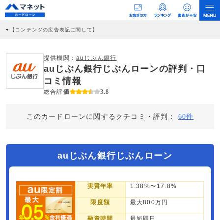
【コンテンツの広告表記に関して】
本コンテンツには、紹介している商品・商材の広告（リンク）を含む場合がありま
す。 これらの広告を経由して読者が企業ホームページを訪れ、成約が発生すると弊
社に対して企業から紹介報酬が支払われるという収益モデルです。 ただし、特定の
提供機関：
auじぶん銀行
商品を根拠なくPRするものではなく、当編集部の調査／ユーザーへの口コミ収集な
auじぶん銀行じぶんローンの評判・口
どに基づき、公平性を担保した情報提供を行っています。
>提携企業一覧
コミ情報
総合評価
3.8
このカードローンに関するクチコミ・評判：
60件
auじぶん銀行じぶんローン
実質年率
1.38%〜17.8%
限度額
最大800万円
融資時間
最短即日