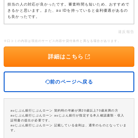
担当の人の対応が良かったです。審査時間も短いため、おすすめで
きるかと思います。また、au IDを持っていると金利優遇があるの
も良かったです。
違反報告
※口コミの内容は現在のサービス内容や貸付条件と異なる場合があります。
詳細はこちら
前のページへ戻る
auじぶん銀行じぶんローン 契約時の年齢が満20歳以上70歳未満の方
auじぶん銀行じぶんローン auじぶん銀行が指定する本人確認書類・収入
証明書の提出が必要です。
auじぶん銀行じぶんローン 記載している金利は、通常のものとなっていま
す。